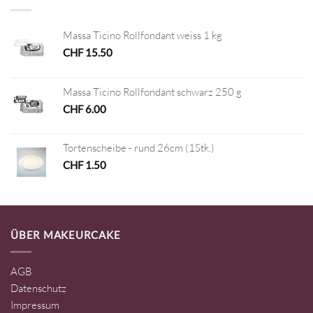
Massa Ticino Rollfondant weiss 1 kg
CHF
15.50
Massa Ticino Rollfondant schwarz 250 g
CHF
6.00
Tortenscheibe - rund 26cm (1Stk.)
CHF
1.50
ÜBER MAKEURCAKE
AGB
Datenschutz
Impressum