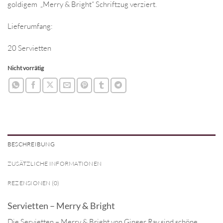
goldigem „Merry & Bright“ Schriftzug verziert.
Lieferumfang:
20 Servietten
Nicht vorrätig
BESCHREIBUNG
ZUSÄTZLICHE INFORMATIONEN
REZENSIONEN (0)
Servietten – Merry & Bright
Die Servietten – Merry & Bright von Ginger Ray sind schöne