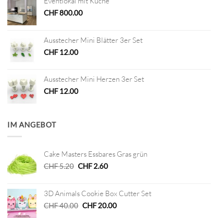
Eventlokal mit Küche
CHF
800.00
Ausstecher Mini Blätter 3er Set
CHF
12.00
Ausstecher Mini Herzen 3er Set
CHF
12.00
IM ANGEBOT
Cake Masters Essbares Gras grün
Ursprünglicher
Aktueller
CHF
5.20
CHF
2.60
Preis
Preis
war:
ist:
3D Animals Cookie Box Cutter Set
CHF 5.20
CHF 2.60.
Ursprünglicher
Aktueller
CHF
40.00
CHF
20.00
Preis
Preis