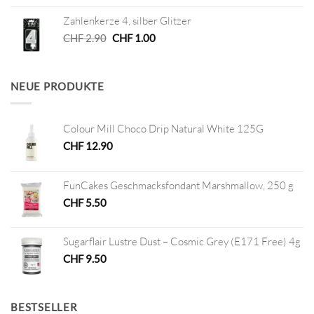
war:
ist:
Zahlenkerze 4, silber Glitzer
CHF 40.00
CHF 20.00.
Ursprünglicher
Aktueller
CHF
2.90
CHF
1.00
Preis
Preis
war:
ist:
CHF 2.90
CHF 1.00.
NEUE PRODUKTE
Colour Mill Choco Drip Natural White 125G
CHF
12.90
FunCakes Geschmacksfondant Marshmallow, 250 g
CHF
5.50
Sugarflair Lustre Dust – Cosmic Grey (E171 Free) 4g
CHF
9.50
BESTSELLER