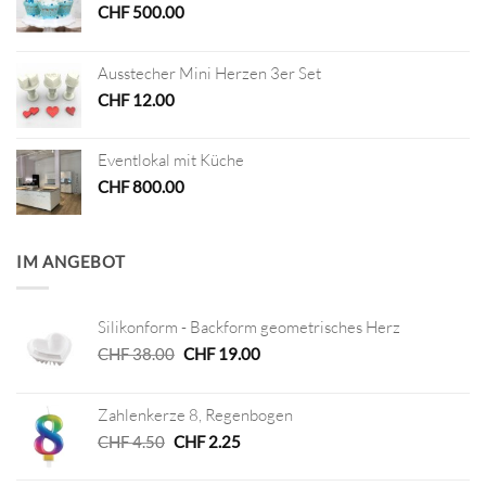
CHF
500.00
Ausstecher Mini Herzen 3er Set
CHF
12.00
Eventlokal mit Küche
CHF
800.00
IM ANGEBOT
Silikonform - Backform geometrisches Herz
Ursprünglicher
Aktueller
CHF
38.00
CHF
19.00
Preis
Preis
war:
ist:
Zahlenkerze 8, Regenbogen
CHF 38.00
CHF 19.00.
Ursprünglicher
Aktueller
CHF
4.50
CHF
2.25
Preis
Preis
war:
ist: