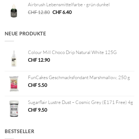
Airbrush Lebensmittelfarbe - grün dunkel
CHF 4.50
CHF 2.25.
Ursprünglicher
Aktueller
CHF
12.80
CHF
6.40
Preis
Preis
war:
ist:
CHF 12.80
CHF 6.40.
NEUE PRODUKTE
Colour Mill Choco Drip Natural White 125G
CHF
12.90
FunCakes Geschmacksfondant Marshmallow, 250 g
CHF
5.50
Sugarflair Lustre Dust – Cosmic Grey (E171 Free) 4g
CHF
9.50
BESTSELLER