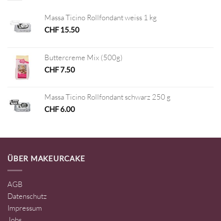
Massa Ticino Rollfondant weiss 1 kg
CHF
15.50
Buttercreme Mix (500g)
CHF
7.50
Massa Ticino Rollfondant schwarz 250 g
CHF
6.00
ÜBER MAKEURCAKE
AGB
Datenschutz
Impressum
Jobs