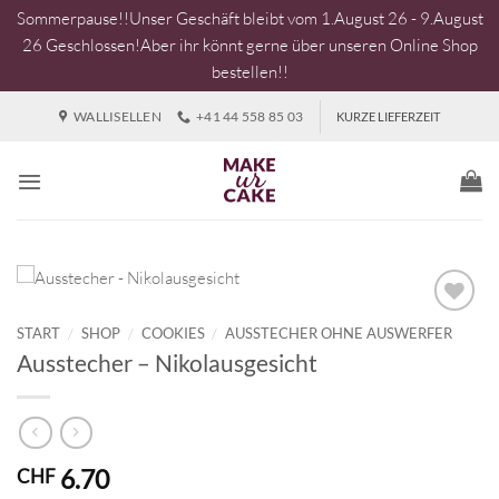
Sommerpause!!Unser Geschäft bleibt vom 1.August 26 - 9.August
26 Geschlossen!Aber ihr könnt gerne über unseren Online Shop
bestellen!!
Zum
WALLISELLEN
+41 44 558 85 03
KURZE LIEFERZEIT
Inhalt
springen
START
/
SHOP
/
COOKIES
/
AUSSTECHER OHNE AUSWERFER
Ausstecher – Nikolausgesicht
6.70
CHF