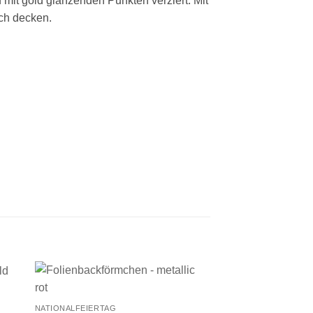
mit gold glänzenden Punkten verziert. Mit
ich decken.
+
NATIONALFEIERTAG