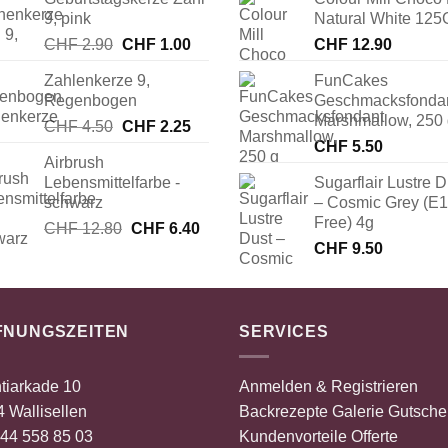
9, pink
Natural White 125
Ursprünglicher
Aktueller
CHF
2.90
CHF
1.00
CHF
12.90
Preis
Preis
Zahlenkerze 9,
FunCakes
war:
ist:
Regenbogen
Geschmacksfonda
CHF 2.90
CHF 1.00.
Marshmallow, 250
Ursprünglicher
Aktueller
CHF
4.50
CHF
2.25
Preis
Preis
CHF
5.50
Airbrush
war:
ist:
Lebensmittelfarbe -
Sugarflair Lustre D
CHF 4.50
CHF 2.25.
schwarz
– Cosmic Grey (E
Free) 4g
Ursprünglicher
Aktueller
CHF
12.80
CHF
6.40
Preis
Preis
CHF
9.50
war:
ist:
CHF 12.80
CHF 6.40.
FNUNGSZEITEN
SERVICES
tiarkade 10
Anmelden & Registrieren
 Wallisellen
Backrezepte
Galerie
Gutsche
44 558 85 03
Kundenvorteile
Offerte