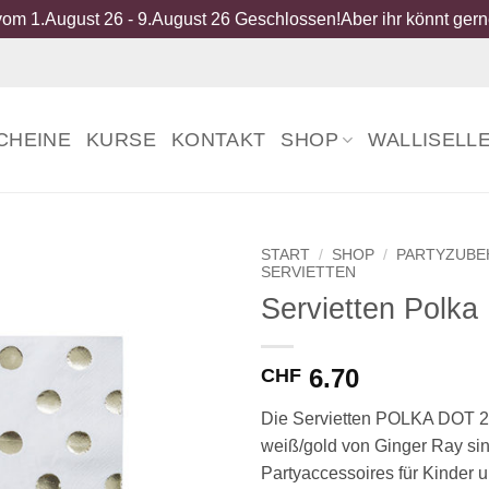
om 1.August 26 - 9.August 26 Geschlossen!Aber ihr könnt gerne
CHEINE
KURSE
KONTAKT
SHOP
WALLISELL
START
/
SHOP
/
PARTYZUB
SERVIETTEN
Servietten Polka
6.70
CHF
Die Servietten POLKA DOT 20-
weiß/gold von Ginger Ray si
Partyaccessoires für Kinder