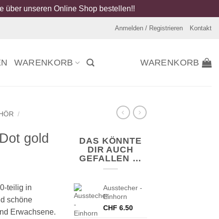
 über unseren Online Shop bestellen!!
Anmelden / Registrieren
Kontakt
EN
WARENKORB
WARENKORB
EHÖR
/
 Dot gold
DAS KÖNNTE
DIR AUCH
GEFALLEN …
teilig in
Ausstecher -
Einhorn
nd schöne
CHF
6.50
 und Erwachsene.