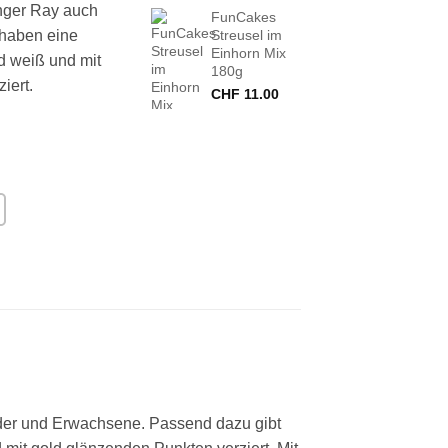
nger Ray auch
FunCakes
 haben eine
Streusel im
Einhorn Mix
d weiß und mit
180g
iert.
CHF
11.00
inder und Erwachsene. Passend dazu gibt