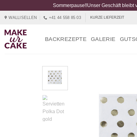
Sommerpause!!Unser Geschäft bleibt v
Zum
WALLISELLEN
+41 44 558 85 03
KURZE LIEFERZEIT
Inhalt
springen
BACKREZEPTE
GALERIE
GUTS