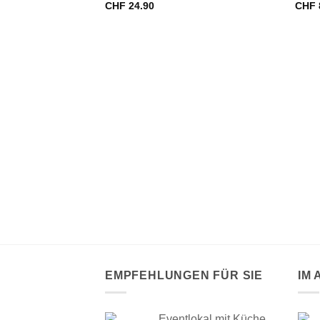
CHF
24.90
CHF
VORRÄTIG
AUSWERFER
cher – Stern
EMPFEHLUNGEN FÜR SIE
IM
Eventlokal mit Küche