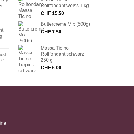
G
Rollfondant weiss 1 kg
CHF
15.50
Buttercreme Mix (500g)
nt
CHF
7.50
 g
Massa Ticino
Rollfondant schwarz
ust
250 g
171
CHF
6.00
ine