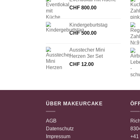
CHF
800.00
Kindergeburtstag
CHF
500.00
Ausstecher Mini
Herzen 3er Set
CHF
12.00
ÜBER MAKEURCAKE
ÖF
AGB
Rich
Datenschutz
8304
Impressum
+41 