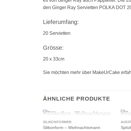
es von Ginger Ray auch Pappteller. Die 20
den Ginger Ray Servietten POLKA DOT 20-te
Lieferumfang:
20 Servietten
Grösse:
20 x 33cm
Sie möchten mehr über MakeUrCake erfah
ÄHNLICHE PRODUKTE
+
+
NICHT VORRÄTIG
SILIKONFORMEN
AUSS
Silikonform – Weihnachtsmann
Spitz