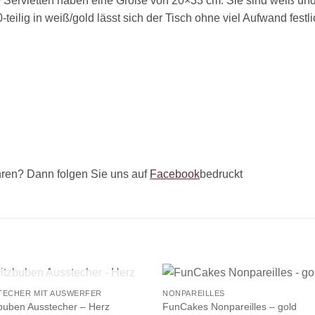
 Servietten haben eine Größe von 20×33 cm. Sie sind weiß und 
ilig in weiß/gold lässt sich der Tisch ohne viel Aufwand festl
ren? Dann folgen Sie uns auf
Facebook
bedruckt
+
NICHT VORRÄTIG
TECHER MIT AUSWERFER
NONPAREILLES
buben Ausstecher – Herz
FunCakes Nonpareilles – gold