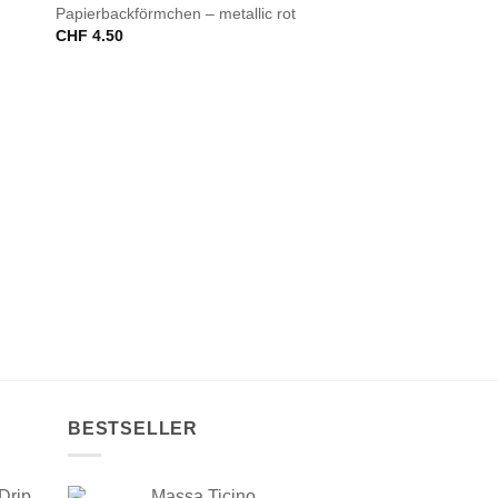
Papierbackförmchen – metallic rot
CHF
4.50
BESTSELLER
Drip
Massa Ticino