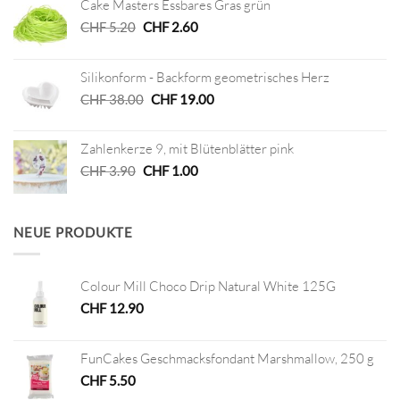
Cake Masters Essbares Gras grün
Ursprünglicher
Aktueller
CHF
5.20
CHF
2.60
Preis
Preis
war:
ist:
Silikonform - Backform geometrisches Herz
CHF 5.20
CHF 2.60.
Ursprünglicher
Aktueller
CHF
38.00
CHF
19.00
Preis
Preis
war:
ist:
Zahlenkerze 9, mit Blütenblätter pink
CHF 38.00
CHF 19.00.
Ursprünglicher
Aktueller
CHF
3.90
CHF
1.00
Preis
Preis
war:
ist:
CHF 3.90
CHF 1.00.
NEUE PRODUKTE
Colour Mill Choco Drip Natural White 125G
CHF
12.90
FunCakes Geschmacksfondant Marshmallow, 250 g
CHF
5.50