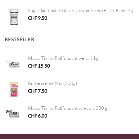
Sugarflair Lustre Dust – Cosmic Grey (E171 Free) 4g
CHF
9.50
BESTSELLER
Massa Ticino Rollfondant weiss 1 kg
CHF
15.50
Buttercreme Mix (500g)
CHF
7.50
Massa Ticino Rollfondant schwarz 250 g
CHF
6.00