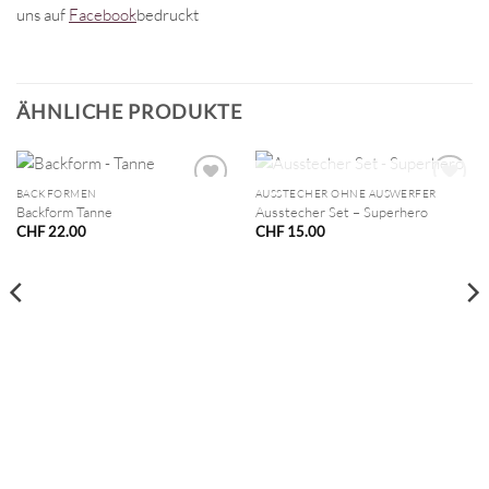
uns auf
Facebook
bedruckt
ÄHNLICHE PRODUKTE
NICHT VORRÄTIG
BACKFORMEN
AUSSTECHER OHNE AUSWERFER
Backform Tanne
Ausstecher Set – Superhero
CHF
22.00
CHF
15.00