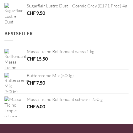
Sugarflair Lustre Dust – Cosmic Grey (E171 Free) 4g
CHF
9.50
BESTSELLER
Massa Ticino Rollfondant weiss 1 kg
CHF
15.50
Buttercreme Mix (500g)
CHF
7.50
Massa Ticino Rollfondant schwarz 250 g
CHF
6.00