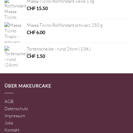
Massa Ticino Rollfondant weiss 1 kg
CHF
15.50
Massa Ticino Rollfondant schwarz 250 g
CHF
6.00
Tortenscheibe - rund 26cm (1Stk.)
CHF
1.50
ÜBER MAKEURCAKE
AGB
Datenschutz
Impressum
Jobs
Kontakt