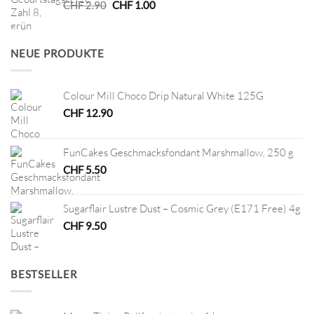
Ursprünglicher
Aktueller
CHF
2.90
CHF
1.00
Preis
Preis
war:
ist:
CHF 2.90
CHF 1.00.
NEUE PRODUKTE
Colour Mill Choco Drip Natural White 125G
CHF
12.90
FunCakes Geschmacksfondant Marshmallow, 250 g
CHF
5.50
Sugarflair Lustre Dust – Cosmic Grey (E171 Free) 4g
CHF
9.50
BESTSELLER