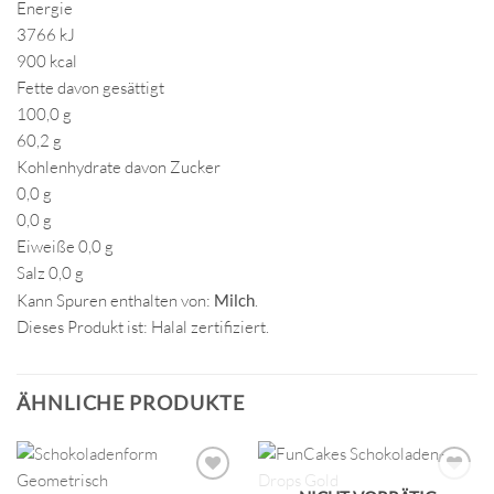
Energie
3766 kJ
900 kcal
Fette davon gesättigt
100,0 g
60,2 g
Kohlenhydrate davon Zucker
0,0 g
0,0 g
Eiweiße 0,0 g
Salz 0,0 g
Kann Spuren enthalten von:
Milch
.
Dieses Produkt ist: Halal zertifiziert.
ÄHNLICHE PRODUKTE