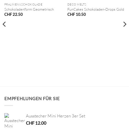
NICHT VORRÄTIG
PRALINEN&SCHOKOLADE
DECO MELTS
Schokoladenform Geometrisch
FunCakes Schokoladen-Drops Gold
CHF
22.50
CHF
10.50
EMPFEHLUNGEN FÜR SIE
Ausstecher Mini Herzen 3er Set
CHF
12.00