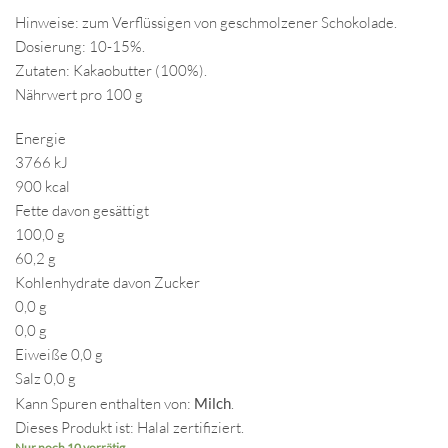
Hinweise: zum Verflüssigen von geschmolzener Schokolade.
Dosierung: 10-15%.
Zutaten: Kakaobutter (100%).
Nährwert pro 100 g
Energie
3766 kJ
900 kcal
Fette davon gesättigt
100,0 g
60,2 g
Kohlenhydrate davon Zucker
0,0 g
0,0 g
Eiweiße 0,0 g
Salz 0,0 g
Kann Spuren enthalten von:
Milch
.
Dieses Produkt ist: Halal zertifiziert.
Nur noch 10 vorrätig