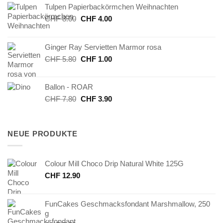
Tulpen Papierbackörmchen Weihnachten
Ursprünglicher
Aktueller
CHF
8.00
CHF
4.00
Preis
Preis
war:
ist:
Ginger Ray Servietten Marmor rosa
CHF 8.00
CHF 4.00.
Ursprünglicher
Aktueller
CHF
5.80
CHF
1.00
Preis
Preis
war:
ist:
Ballon - ROAR
CHF 5.80
CHF 1.00.
Ursprünglicher
Aktueller
CHF
7.80
CHF
3.90
Preis
Preis
war:
ist:
CHF 7.80
CHF 3.90.
NEUE PRODUKTE
Colour Mill Choco Drip Natural White 125G
CHF
12.90
FunCakes Geschmacksfondant Marshmallow, 250
g