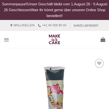
Sommerpause!!Unser Geschäft bleibt vom 1.August 26 - 9.August
26 Geschlossen!Aber ihr könnt gerne über unseren Online Shop
bestellen!!
Zum
WALLISELLEN
+41 44 558 85 03
KURZE LIEFERZEIT
Inhalt
springen