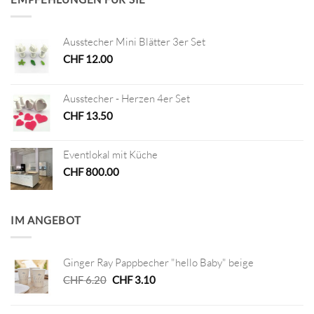
Ausstecher Mini Blätter 3er Set
CHF
12.00
Ausstecher - Herzen 4er Set
CHF
13.50
Eventlokal mit Küche
CHF
800.00
IM ANGEBOT
Ginger Ray Pappbecher "hello Baby" beige
Ursprünglicher
Aktueller
CHF
6.20
CHF
3.10
Preis
Preis
war:
ist: