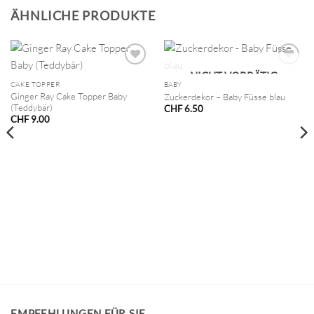
ÄHNLICHE PRODUKTE
NICHT VORRÄTIG
CAKE TOPPER
BABY
Ginger Ray Cake Topper Baby
Zuckerdekor – Baby Füsse blau
(Teddybär)
CHF
6.50
CHF
9.00
EMPFEHLUNGEN FÜR SIE