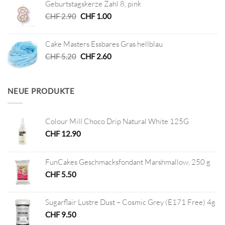
Geburtstagskerze Zahl 8, pink
CHF 6.20
CHF 3.10.
Ursprünglicher
Aktueller
CHF
2.90
CHF
1.00
Preis
Preis
war:
ist:
Cake Masters Essbares Gras hellblau
CHF 2.90
CHF 1.00.
Ursprünglicher
Aktueller
CHF
5.20
CHF
2.60
Preis
Preis
war:
ist:
CHF 5.20
CHF 2.60.
NEUE PRODUKTE
Colour Mill Choco Drip Natural White 125G
CHF
12.90
FunCakes Geschmacksfondant Marshmallow, 250 g
CHF
5.50
Sugarflair Lustre Dust – Cosmic Grey (E171 Free) 4g
CHF
9.50