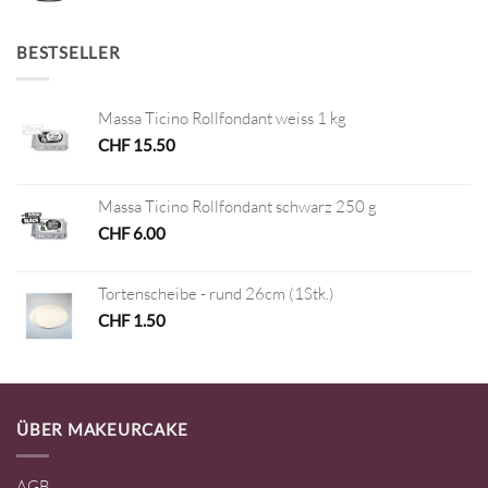
BESTSELLER
Massa Ticino Rollfondant weiss 1 kg
CHF
15.50
Massa Ticino Rollfondant schwarz 250 g
CHF
6.00
Tortenscheibe - rund 26cm (1Stk.)
CHF
1.50
ÜBER MAKEURCAKE
AGB