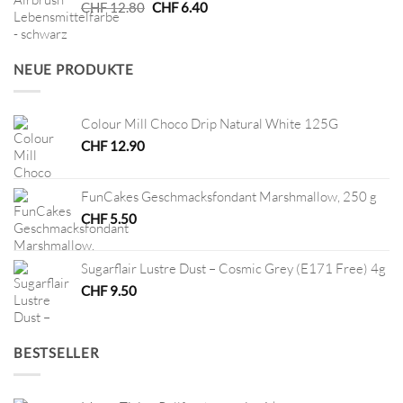
Ursprünglicher
Aktueller
CHF
12.80
CHF
6.40
Preis
Preis
war:
ist:
CHF 12.80
CHF 6.40.
NEUE PRODUKTE
Colour Mill Choco Drip Natural White 125G
CHF
12.90
FunCakes Geschmacksfondant Marshmallow, 250 g
CHF
5.50
Sugarflair Lustre Dust – Cosmic Grey (E171 Free) 4g
CHF
9.50
BESTSELLER