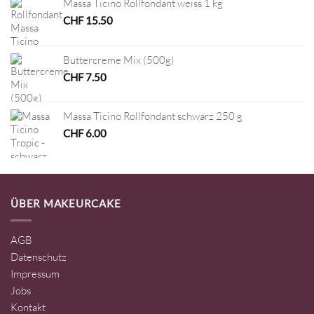
Massa Ticino Rollfondant weiss 1 kg
CHF
15.50
Buttercreme Mix (500g)
CHF
7.50
Massa Ticino Rollfondant schwarz 250 g
CHF
6.00
ÜBER MAKEURCAKE
AGB
Datenschutz
Impressum
Jobs
Kontakt