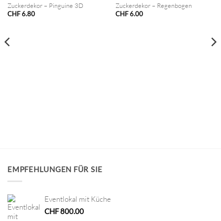
Zuckerdekor – Pinguine 3D
Zuckerdekor – Regenbogen
CHF
6.80
CHF
6.00
EMPFEHLUNGEN FÜR SIE
Eventlokal mit Küche
CHF
800.00