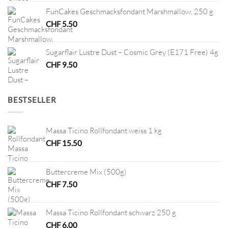
FunCakes Geschmacksfondant Marshmallow, 250 g
CHF
5.50
Sugarflair Lustre Dust – Cosmic Grey (E171 Free) 4g
CHF
9.50
BESTSELLER
Massa Ticino Rollfondant weiss 1 kg
CHF
15.50
Buttercreme Mix (500g)
CHF
7.50
Massa Ticino Rollfondant schwarz 250 g
CHF
6.00