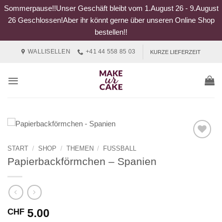
Sommerpause!!Unser Geschäft bleibt vom 1.August 26 - 9.August
26 Geschlossen!Aber ihr könnt gerne über unseren Online Shop
bestellen!!
Zum
WALLISELLEN
+41 44 558 85 03
KURZE LIEFERZEIT
Inhalt
springen
START
/
SHOP
/
THEMEN
/
FUSSBALL
Papierbackförmchen – Spanien
5.00
CHF