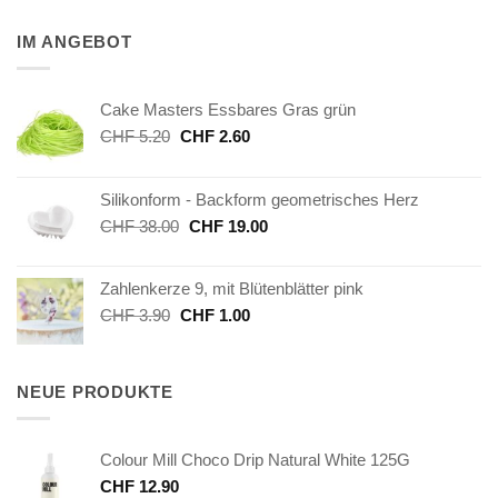
IM ANGEBOT
Cake Masters Essbares Gras grün
Ursprünglicher
Aktueller
CHF
5.20
CHF
2.60
Preis
Preis
war:
ist:
Silikonform - Backform geometrisches Herz
CHF 5.20
CHF 2.60.
Ursprünglicher
Aktueller
CHF
38.00
CHF
19.00
Preis
Preis
war:
ist:
Zahlenkerze 9, mit Blütenblätter pink
CHF 38.00
CHF 19.00.
Ursprünglicher
Aktueller
CHF
3.90
CHF
1.00
Preis
Preis
war:
ist:
CHF 3.90
CHF 1.00.
NEUE PRODUKTE
Colour Mill Choco Drip Natural White 125G
CHF
12.90