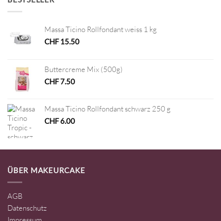
Massa Ticino Rollfondant weiss 1 kg
CHF
15.50
Buttercreme Mix (500g)
CHF
7.50
Massa Ticino Rollfondant schwarz 250 g
CHF
6.00
ÜBER MAKEURCAKE
AGB
Datenschutz
Impressum