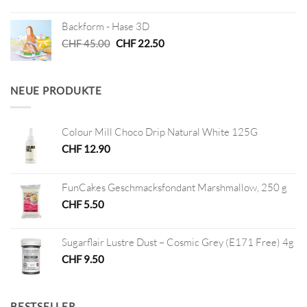
Preis
Preis
war:
ist:
Backform - Hase 3D
CHF 8.40
CHF 4.20.
Ursprünglicher
Aktueller
CHF
45.00
CHF
22.50
Preis
Preis
war:
ist:
CHF 45.00
CHF 22.50.
NEUE PRODUKTE
Colour Mill Choco Drip Natural White 125G
CHF
12.90
FunCakes Geschmacksfondant Marshmallow, 250 g
CHF
5.50
Sugarflair Lustre Dust – Cosmic Grey (E171 Free) 4g
CHF
9.50
BESTSELLER