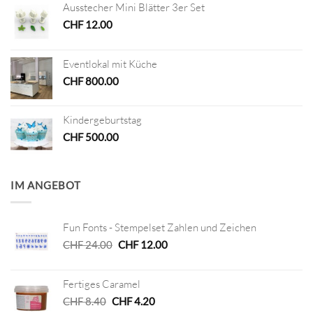
Ausstecher Mini Blätter 3er Set
CHF
12.00
Eventlokal mit Küche
CHF
800.00
Kindergeburtstag
CHF
500.00
IM ANGEBOT
Fun Fonts - Stempelset Zahlen und Zeichen
Ursprünglicher
Aktueller
CHF
24.00
CHF
12.00
Preis
Preis
war:
ist:
Fertiges Caramel
CHF 24.00
CHF 12.00.
Ursprünglicher
Aktueller
CHF
8.40
CHF
4.20