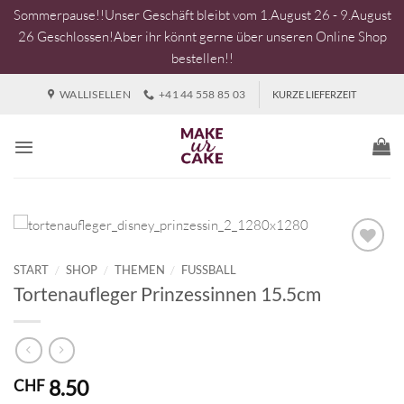
Sommerpause!!Unser Geschäft bleibt vom 1.August 26 - 9.August
26 Geschlossen!Aber ihr könnt gerne über unseren Online Shop
bestellen!!
Zum
WALLISELLEN
+41 44 558 85 03
KURZE LIEFERZEIT
Inhalt
springen
START
/
SHOP
/
THEMEN
/
FUSSBALL
Tortenaufleger Prinzessinnen 15.5cm
8.50
CHF