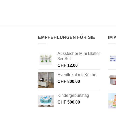
ares Gras gelb
glicher
Aktueller
60
Preis
ist:
20
CHF 2.60.
EMPFEHLUNGEN FÜR SIE
IM
Ausstecher Mini Blätter
3er Set
CHF
12.00
Eventlokal mit Küche
CHF
800.00
Kindergeburtstag
CHF
500.00