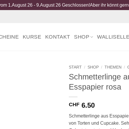
om 1.August 26 - 9.August 26 Geschlossen!Aber ihr könnt gerne
CHEINE
KURSE
KONTAKT
SHOP
WALLISELL
START
/
SHOP
/
THEMEN
/
Schmetterlinge a
Esspapier rosa
6.50
CHF
Schmetterlinge aus Esspapie
von Torten und Cupcake. Sehr