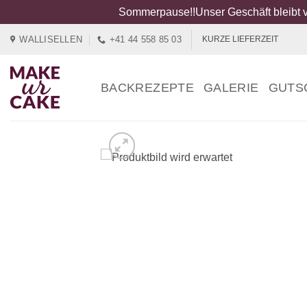
Sommerpause!!Unser Geschäft bleibt v
Zum
WALLISELLEN
+41 44 558 85 03
KURZE LIEFERZEIT
Inhalt
springen
BACKREZEPTE
GALERIE
GUTS