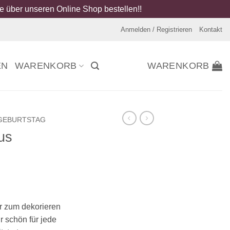
 über unseren Online Shop bestellen!!
Anmelden / Registrieren
Kontakt
EN
WARENKORB
WARENKORB
GEBURTSTAG
us
r zum dekorieren
 schön für jede