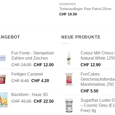
ESSPAPIER
Tortenaufleger Paw Patrol 20cm
CHF
10.50
 ANGEBOT
NEUE PRODUKTE
Fun Fonts - Stempelset
Colour Mill Choco 
Zahlen und Zeichen
Natural White 125
Ursprünglicher
Aktueller
CHF
24.00
CHF
12.00
CHF
12.90
Preis
Preis
Fertiges Caramel
FunCakes
war:
ist:
Geschmacksfonda
Ursprünglicher
Aktueller
CHF
8.40
CHF
CHF 24.00
4.20
CHF 12.00.
Marshmallow, 250
Preis
Preis
CHF
5.50
war:
ist:
Backform - Hase 3D
CHF 8.40
CHF 4.20.
Sugarflair Lustre D
Ursprünglicher
Aktueller
CHF
45.00
CHF
22.50
– Cosmic Grey (E
Preis
Preis
Free) 4g
war:
ist: