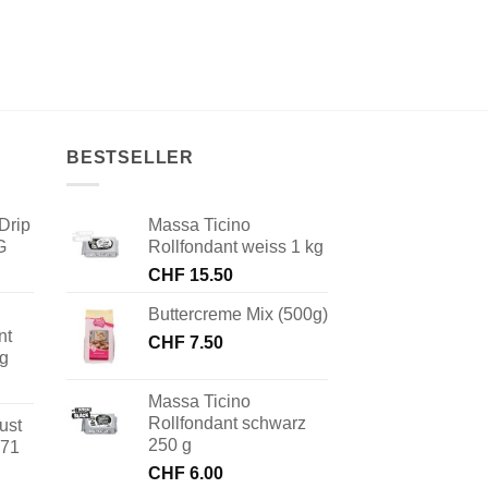
BESTSELLER
Drip
Massa Ticino
G
Rollfondant weiss 1 kg
CHF
15.50
Buttercreme Mix (500g)
nt
CHF
7.50
 g
Massa Ticino
Rollfondant schwarz
ust
250 g
171
CHF
6.00