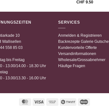
CHF 45.00
CHF 22.50.
CHF
9.50
FNUNGSZEITEN
SERVICES
tiarkade 10
Anmelden & Registrieren
 Wallisellen
Backrezepte
Galerie
Gutsche
44 558 85 03
Kundenvorteile
Offerte
Versandinformationen
ag bis Freitag
Wholesale/Grossabnehmer
0 - 13.00/14.00 - 18.30 Uhr
Häufige Fragen
stag
0 - 13.00/13.30 - 16.00 Uhr
MasterCard
Visa
Cash
Twint
Maestro
on