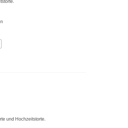
storte.
en
te und Hochzeitstorte.