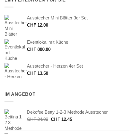
Ausstecher Mini Blätter 3er Set
CHF
12.00
Eventlokal mit Küche
CHF
800.00
Ausstecher - Herzen 4er Set
CHF
13.50
IM ANGEBOT
Dekofee Betty 1-2-3 Methode Ausstecher
Ursprünglicher
Aktueller
CHF
24.90
CHF
12.45
Preis
Preis
war:
ist: