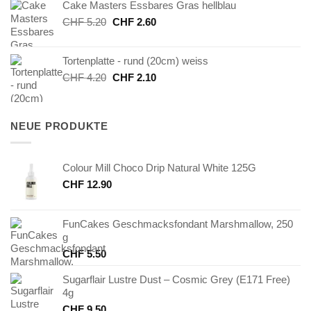
Cake Masters Essbares Gras hellblau
CHF 24.90
CHF 12.45.
Ursprünglicher
Aktueller
CHF
5.20
CHF
2.60
Preis
Preis
war:
ist:
Tortenplatte - rund (20cm) weiss
CHF 5.20
CHF 2.60.
Ursprünglicher
Aktueller
CHF
4.20
CHF
2.10
Preis
Preis
war:
ist:
CHF 4.20
CHF 2.10.
NEUE PRODUKTE
Colour Mill Choco Drip Natural White 125G
CHF
12.90
FunCakes Geschmacksfondant Marshmallow, 250
g
CHF
5.50
Sugarflair Lustre Dust – Cosmic Grey (E171 Free)
4g
CHF
9.50