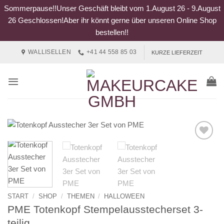
Sommerpause!!Unser Geschäft bleibt vom 1.August 26 - 9.August
26 Geschlossen!Aber ihr könnt gerne über unseren Online Shop
bestellen!!
Zum
WALLISELLEN
+41 44 558 85 03
KURZE LIEFERZEIT
Inhalt
springen
START
/
SHOP
/
THEMEN
/
HALLOWEEN
PME Totenkopf Stempelausstecherset 3-
teilig