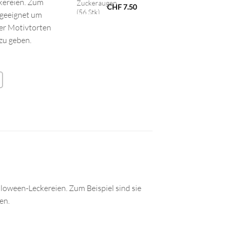
kereien. Zum
CHF
7.50
 geeignet um
er Motivtorten
zu geben.
oween-Leckereien. Zum Beispiel sind sie
en.