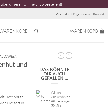
über unseren Online Shop bestellen!!
Anmelden / Registrieren
Kontakt
WARENKORB
WARENKORB
ALLOWEEN
enhut und
DAS KÖNNTE
DIR AUCH
GEFALLEN …
Wilton
hält Hexenhüte
Zuckerdekor -
Zuckeraugen
ren Dessert in
(56 Stk.)