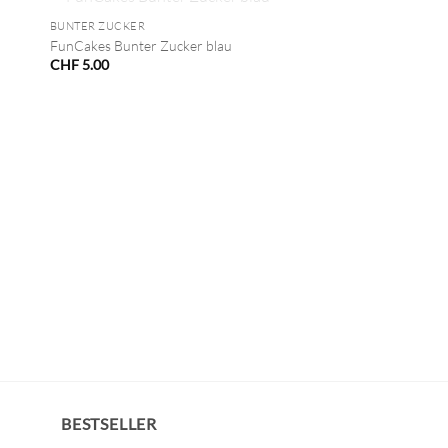
NICHT VORRÄTIG
BUNTER ZUCKER
FunCakes Bunter Zucker blau
CHF
5.00
BESTSELLER