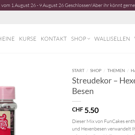
vom 1.August 26 - 9.August 26 Geschlossen!Aber ihr könnt gerne 
HEINE
KURSE
KONTAKT
SHOP
WALLISELLEN
/
/
/
START
SHOP
THEMEN
H
Streudekor – Hex
Besen
5.50
CHF
Dieser Mix von FunCakes ent
und Hexenbesen verwandelt Ih