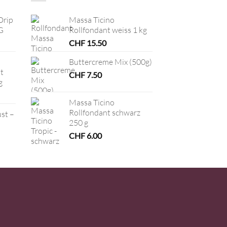
Drip
Massa Ticino
G
Rollfondant weiss 1 kg
CHF
15.50
Buttercreme Mix (500g)
t
CHF
7.50
g
Massa Ticino
Rollfondant schwarz
ust –
250 g
CHF
6.00