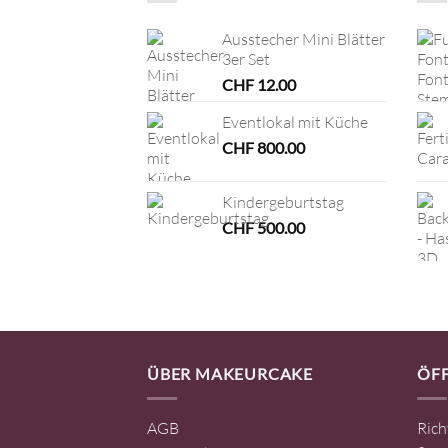
Ausstecher Mini Blätter
3er Set
CHF
12.00
Eventlokal mit Küche
CHF
800.00
Kindergeburtstag
CHF
500.00
ÜBER MAKEURCAKE
ÖF
AGB
Rich