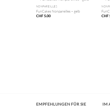
NONPAREILLES
NONP
FunCakes Nonpareilles – gelb
FunCa
CHF
5.00
CHF
VORRÄTIG
en – Sterne, silber
EMPFEHLUNGEN FÜR SIE
IM