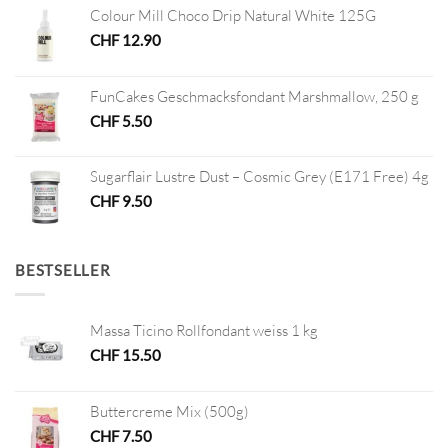
Colour Mill Choco Drip Natural White 125G
CHF
12.90
FunCakes Geschmacksfondant Marshmallow, 250 g
CHF
5.50
Sugarflair Lustre Dust – Cosmic Grey (E171 Free) 4g
CHF
9.50
BESTSELLER
Massa Ticino Rollfondant weiss 1 kg
CHF
15.50
Buttercreme Mix (500g)
CHF
7.50