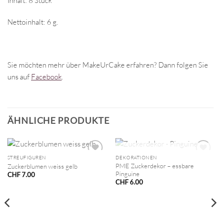
Inhalt: 8 Stück
Nettoinhalt: 6 g.
Sie möchten mehr über MakeUrCake erfahren? Dann folgen Sie
uns auf
Facebook
.
ÄHNLICHE PRODUKTE
NICHT VORRÄTIG
STREUFIGUREN
DEKORATIONEN
PME Zuckerdekor – essbare
Zuckerblumen weiss gelb
Pinguine
CHF
7.00
CHF
6.00