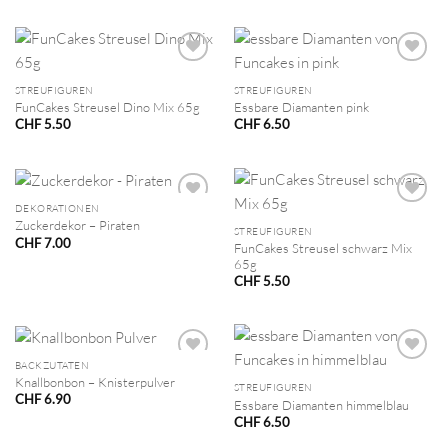
STREUFIGUREN
STREUFIGUREN
FunCakes Streusel Dino Mix 65g
Essbare Diamanten pink
CHF
5.50
CHF
6.50
DEKORATIONEN
Zuckerdekor – Piraten
STREUFIGUREN
CHF
7.00
FunCakes Streusel schwarz Mix
65g
CHF
5.50
BACKZUTATEN
Knallbonbon – Knisterpulver
STREUFIGUREN
CHF
6.90
Essbare Diamanten himmelblau
CHF
6.50