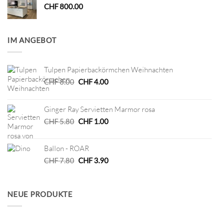
CHF
800.00
IM ANGEBOT
Tulpen Papierbackörmchen Weihnachten
Ursprünglicher
Aktueller
CHF
8.00
CHF
4.00
Preis
Preis
war:
ist:
Ginger Ray Servietten Marmor rosa
CHF 8.00
CHF 4.00.
Ursprünglicher
Aktueller
CHF
5.80
CHF
1.00
Preis
Preis
war:
ist:
Ballon - ROAR
CHF 5.80
CHF 1.00.
Ursprünglicher
Aktueller
CHF
7.80
CHF
3.90
Preis
Preis
war:
ist:
CHF 7.80
CHF 3.90.
NEUE PRODUKTE