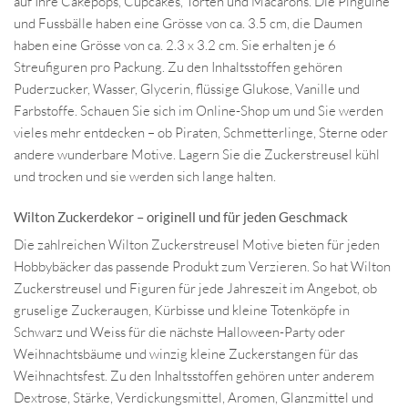
auf Ihre Cakepops, Cupcakes, Torten und Macarons. Die Pinguine
und Fussbälle haben eine Grösse von ca. 3.5 cm, die Daumen
haben eine Grösse von ca. 2.3 x 3.2 cm. Sie erhalten je 6
Streufiguren pro Packung. Zu den Inhaltsstoffen gehören
Puderzucker, Wasser, Glycerin, flüssige Glukose, Vanille und
Farbstoffe. Schauen Sie sich im Online-Shop um und Sie werden
vieles mehr entdecken – ob Piraten, Schmetterlinge, Sterne oder
andere wunderbare Motive. Lagern Sie die Zuckerstreusel kühl
und trocken und sie werden sich lange halten.
Wilton Zuckerdekor – originell und für jeden Geschmack
Die zahlreichen Wilton Zuckerstreusel Motive bieten für jeden
Hobbybäcker das passende Produkt zum Verzieren. So hat Wilton
Zuckerstreusel und Figuren für jede Jahreszeit im Angebot, ob
gruselige Zuckeraugen, Kürbisse und kleine Totenköpfe in
Schwarz und Weiss für die nächste Halloween-Party oder
Weihnachtsbäume und winzig kleine Zuckerstangen für das
Weihnachtsfest. Zu den Inhaltsstoffen gehören unter anderem
Dextrose, Stärke, Verdickungsmittel, Aromen, Glanzmittel und