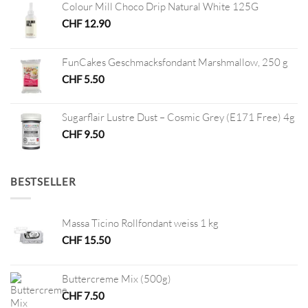
Colour Mill Choco Drip Natural White 125G
CHF
12.90
FunCakes Geschmacksfondant Marshmallow, 250 g
CHF
5.50
Sugarflair Lustre Dust – Cosmic Grey (E171 Free) 4g
CHF
9.50
BESTSELLER
Massa Ticino Rollfondant weiss 1 kg
CHF
15.50
Buttercreme Mix (500g)
CHF
7.50