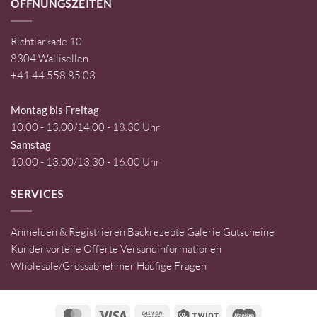
ÖFFNUNGSZEITEN
Richtiarkade 10
8304 Wallisellen
+41 44 558 85 03
Montag bis Freitag
10.00 - 13.00/14.00 - 18.30 Uhr
Samstag
10.00 - 13.00/13.30 - 16.00 Uhr
SERVICES
Anmelden & Registrieren
Backrezepte
Galerie
Gutscheine
Kundenvorteile
Offerte
Versandinformationen
Wholesale/Grossabnehmer
Häufige Fragen
MasterCard
Visa
Cash
Twint
Maestro