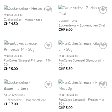
STREUFIGUREN
Zuckerdekor – Herzen rosa
DEKORATIONEN
CHF
4.50
Zuckerdekor – Zuckeraugen Oval
CHF
6.00
STREUFIGUREN
STREUFIGUREN
FunCakes Streusel Prinzessin Mix
FunCakes Streusel Glamour pink
50g
65g
CHF
5.00
CHF
5.50
DEKORATIONEN
STREUFIGUREN
FunCakes Streusel – Frozen Mix
Zuckerdekor – Bauernhoftiere
50g
CHF
7.00
CHF
5.00