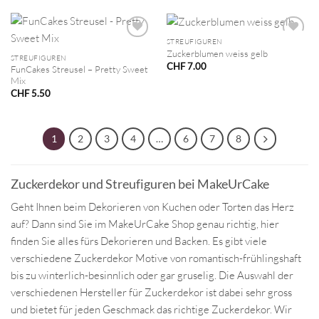
STREUFIGUREN
Zuckerblumen weiss gelb
STREUFIGUREN
CHF
7.00
FunCakes Streusel – Pretty Sweet
Mix
CHF
5.50
1
2
3
4
…
6
7
8
Zuckerdekor und Streufiguren bei MakeUrCake
Geht Ihnen beim Dekorieren von Kuchen oder Torten das Herz
auf? Dann sind Sie im MakeUrCake Shop genau richtig, hier
finden Sie alles fürs Dekorieren und Backen. Es gibt viele
verschiedene Zuckerdekor Motive von romantisch-frühlingshaft
bis zu winterlich-besinnlich oder gar gruselig. Die Auswahl der
verschiedenen Hersteller für Zuckerdekor ist dabei sehr gross
und bietet für jeden Geschmack das richtige Zuckerdekor. Wir