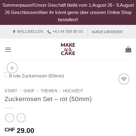
Sommerpause!!Unser Geschäft bleibt vom 1.August 26 - 9.August
26 Geschlossen!Aber ihr könnt gerne über unseren Online Shop
bestellen!!
Zum
WALLISELLEN
+41 44 558 85 03
KURZE LIEFERZEIT
Inhalt
springen
START
/
SHOP
/
THEMEN
/
HOCHZEIT
Zuckerrosen Set – rot (50mm)
29.00
CHF