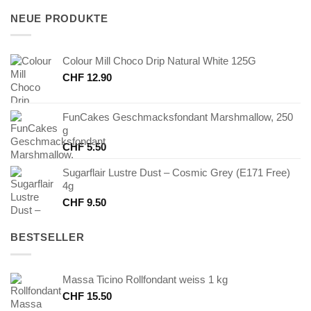
CHF 7.80
CHF 3.90.
NEUE PRODUKTE
Colour Mill Choco Drip Natural White 125G
CHF
12.90
FunCakes Geschmacksfondant Marshmallow, 250
g
CHF
5.50
Sugarflair Lustre Dust – Cosmic Grey (E171 Free)
4g
CHF
9.50
BESTSELLER
Massa Ticino Rollfondant weiss 1 kg
CHF
15.50