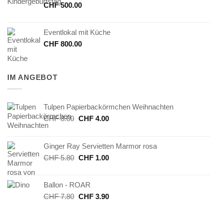
CHF
500.00
Eventlokal mit Küche
CHF
800.00
IM ANGEBOT
Tulpen Papierbackörmchen Weihnachten
Ursprünglicher
Aktueller
CHF
8.00
CHF
4.00
Preis
Preis
war:
ist:
Ginger Ray Servietten Marmor rosa
CHF 8.00
CHF 4.00.
Ursprünglicher
Aktueller
CHF
5.80
CHF
1.00
Preis
Preis
war:
ist:
Ballon - ROAR
CHF 5.80
CHF 1.00.
Ursprünglicher
Aktueller
CHF
7.80
CHF
3.90
Preis
Preis
war:
ist: