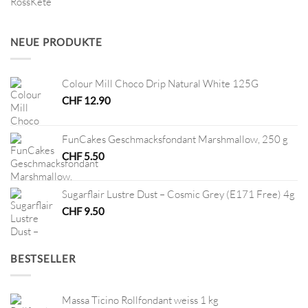
Preis
Preis
war:
ist:
CHF 8.60
CHF 2.00.
NEUE PRODUKTE
Colour Mill Choco Drip Natural White 125G
CHF
12.90
FunCakes Geschmacksfondant Marshmallow, 250 g
CHF
5.50
Sugarflair Lustre Dust – Cosmic Grey (E171 Free) 4g
CHF
9.50
BESTSELLER
Massa Ticino Rollfondant weiss 1 kg