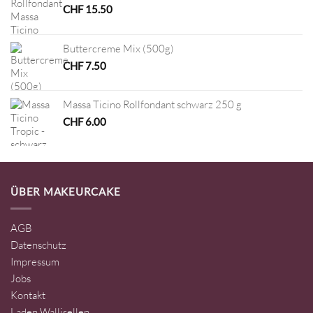
CHF
15.50
Buttercreme Mix (500g)
CHF
7.50
Massa Ticino Rollfondant schwarz 250 g
CHF
6.00
ÜBER MAKEURCAKE
AGB
Datenschutz
Impressum
Jobs
Kontakt
Laden Wallisellen