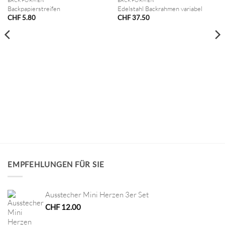
BACKFORMEN
BACKFORMEN
Backpapierstreifen
Edelstahl Backrahmen variabel
CHF
5.80
CHF
37.50
EMPFEHLUNGEN FÜR SIE
Ausstecher Mini Herzen 3er Set
CHF
12.00