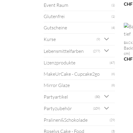
CHF
Event Raum
(1)
Glutenfrei
(1)
Gutscheine
(4)
+
Kurse
(9)
BAC
Back
Lebensmittelfarben
(277)
cm)
CHF
Lizenzprodukte
(47)
MakeUrCake - Cupcake2go
(6)
Mirror Glaze
(8)
Partyartikel
(30)
Partyzubehör
(109)
Pralinen&Schokolade
(29)
Roselys Cake - Food
(3)