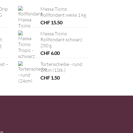
Drip
Massa Ticino
G
Rollfondant weiss 1 kg
CHF
15.50
Massa Ticino
t
Rollfondant schwarz
g
250 g
CHF
6.00
ust –
Tortenscheibe - rund
26cm (1Stk.)
CHF
1.50
ne