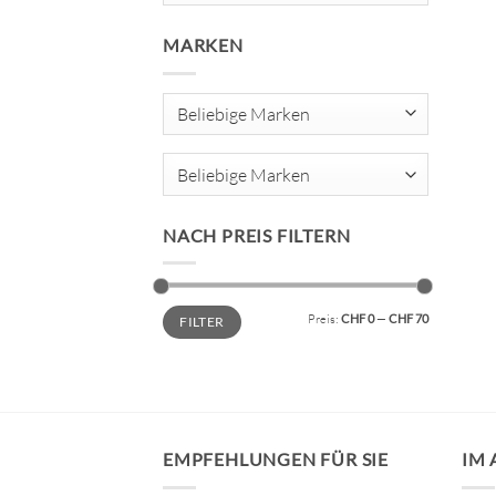
MARKEN
Beliebige Marken
NACH PREIS FILTERN
Min.
Max.
Preis:
CHF 0
—
CHF 70
FILTER
Preis
Preis
EMPFEHLUNGEN FÜR SIE
IM