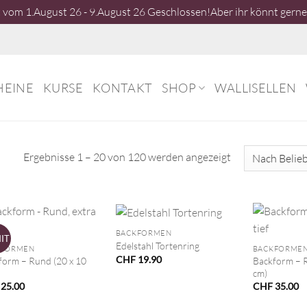
vom 1.August 26 - 9.August 26 Geschlossen!Aber ihr könnt gerne 
HEINE
KURSE
KONTAKT
SHOP
WALLISELLEN
Nach
Ergebnisse 1 – 20 von 120 werden angezeigt
Beliebtheit
sortiert
+
+
BACKFORMEN
HIT
Edelstahl Tortenring
KFORMEN
BACKFORME
CHF
19.90
form – Rund (20 x 10
Backform – R
cm)
25.00
CHF
35.00