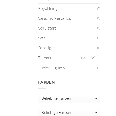
Royal Icing
(2)
Saracino Pasta Top
(1)
Schulstart
(4)
Sets
(1)
Sonstiges
(68)
Themen
(982)
Zucker Figuren
(8)
FARBEN
Beliebige Farben