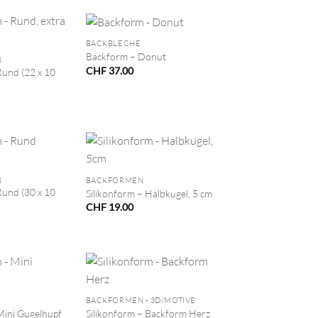
+
BACKBLECHE
Backform – Donut
N
CHF
37.00
und (22 x 10
+
N
BACKFORMEN
und (30 x 10
Silikonform – Halbkugel, 5 cm
CHF
19.00
+
BACKFORMEN - 3D/MOTIVE
Mini Gugelhupf
Silikonform – Backform Herz