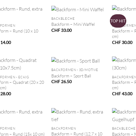
+
+
BACKBLECHE
TOP HIT
Backform – Mini Waffel
KFORMEN
BACKFORME
CHF
33.00
form – Rund (10 x 10
Backform – R
cm)
14.00
CHF
30.00
+
+
BACKFORMEN - 3D/MOTIVE
Backform – Sport Ball
FORMEN - ECKIG
BACKFORME
CHF
26.50
form – Quadrat (20 x 20
Backform – R
 cm)
cm)
28.00
CHF
43.00
+
+
KFORMEN
BACKFORMEN
BACKBLECHE
Backform – Rund (12,7 x 10
form – Rund (15x 10 cm)
Backform – 