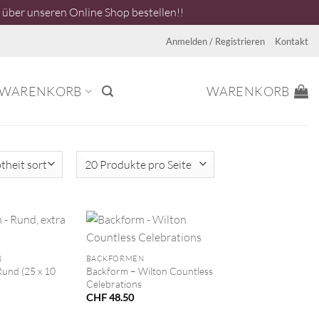
über unseren Online Shop bestellen!!
Anmelden / Registrieren
Kontakt
WARENKORB
WARENKORB
+
N
BACKFORMEN
und (25 x 10
Backform – Wilton Countless
Celebrations
CHF
48.50