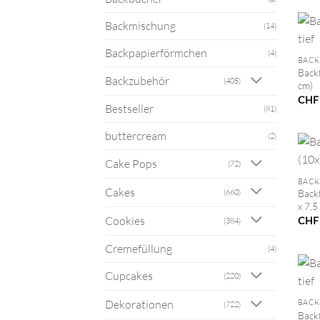
Backmischung
(14)
+
Backpapierförmchen
(4)
BAC
Back
Backzubehör
(405)
cm)
CHF
Bestseller
(81)
buttercream
(2)
+
Cake Pops
(72)
BACK
Cakes
(660)
Back
x 7,5
Cookies
CHF
(384)
Cremefüllung
(4)
Cupcakes
(220)
+
BAC
Dekorationen
(722)
Back