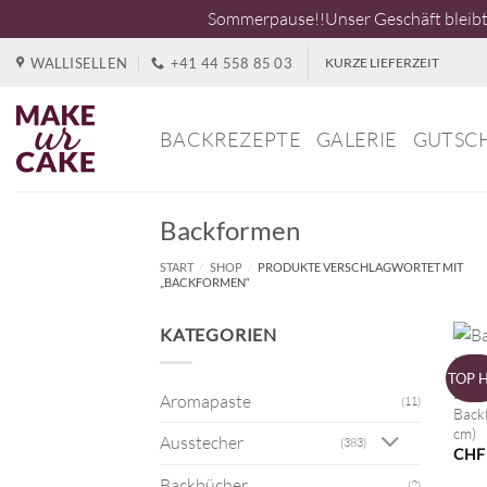
Sommerpause!!Unser Geschäft bleibt 
Zum
WALLISELLEN
+41 44 558 85 03
KURZE LIEFERZEIT
Inhalt
springen
BACKREZEPTE
GALERIE
GUTSC
Backformen
START
/
SHOP
/
PRODUKTE VERSCHLAGWORTET MIT
„BACKFORMEN“
KATEGORIEN
+
TOP 
BAC
Aromapaste
(11)
Back
cm)
Ausstecher
(383)
CHF
Backbücher
(2)