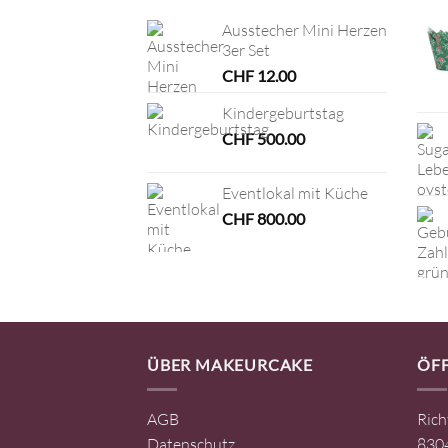
Ausstecher Mini Herzen
3er Set
CHF
12.00
Kindergeburtstag
CHF
500.00
Eventlokal mit Küche
CHF
800.00
ÜBER MAKEURCAKE
ÖF
AGB
Rich
Datenschutz
8304