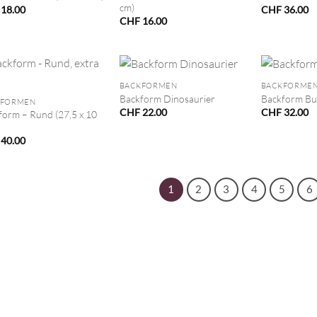
cm)
18.00
CHF
36.00
CHF
16.00
+
+
BACKFORMEN
BACKFORME
Backform Dinosaurier
Backform Bu
KFORMEN
CHF
22.00
CHF
32.00
form – Rund (27,5 x 10
40.00
1
2
3
4
5
6