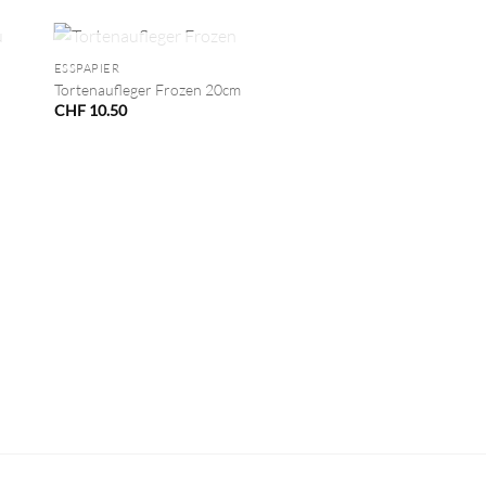
+
NICHT VORRÄTIG
ESSPAPIER
Tortenaufleger Frozen 20cm
CHF
10.50