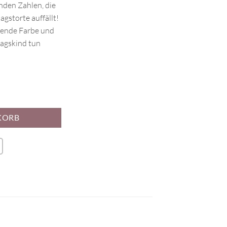
nden Zahlen, die
agstorte auffällt!
zende Farbe und
tagskind tun
KORB