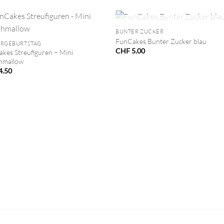
+
NICHT VORRÄTIG
BUNTER ZUCKER
FunCakes Bunter Zucker blau
ERGEBURTSTAG
CHF
5.00
kes Streufiguren – Mini
hmallow
4.50