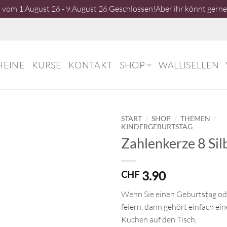
vom 1.August 26 - 9.August 26 Geschlossen!Aber ihr könnt gerne 
HEINE
KURSE
KONTAKT
SHOP
WALLISELLEN
/
/
/
START
SHOP
THEMEN
KINDERGEBURTSTAG
Zahlenkerze 8 Sil
3.90
CHF
Wenn Sie einen Geburtstag od
feiern, dann gehört einfach eine
Kuchen auf den Tisch.