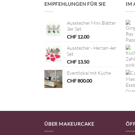
EMPFEHLUNGEN FÜR SIE
IM
Ausstecher Mini Blätter
3er Set
CHF
12.00
Ausstecher - Herzen 4er
Set
CHF
13.50
Eventlokal mit Küche
CHF
800.00
ÜBER MAKEURCAKE
ÖF