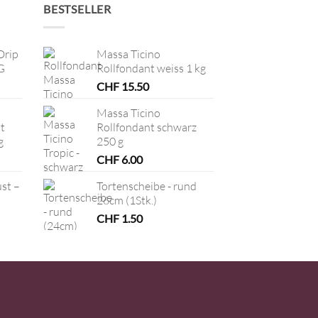
BESTSELLER
Drip
Massa Ticino
G
Rollfondant weiss 1 kg
CHF
15.50
Massa Ticino
t
Rollfondant schwarz
g
250 g
CHF
6.00
ust –
Tortenscheibe - rund
26cm (1Stk.)
CHF
1.50