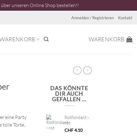
über unseren Online Shop bestellen!!
Anmelden / Registrieren
Kontakt
WARENKORB
WARENKORB
ber
DAS KÖNNTE
DIR AUCH
GEFALLEN …
er eine Party
Rollfondant -
rot
 tolle Torte,
CHF
4.10