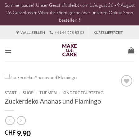
Sommerpause!!Unser Geschäft bleibt vom 1.August 26 - 9.August
26 Geschlossen!Aber ihr könnt gerne über unseren Online Shop
bestellen!!
Zum
WALLISELLEN
+41 44 558 85 03
KURZE LIEFERZEIT
Inhalt
springen
START
/
SHOP
/
THEMEN
/
KINDERGEBURTSTAG
Zuckerdeko Ananas und Flamingo
9.90
CHF