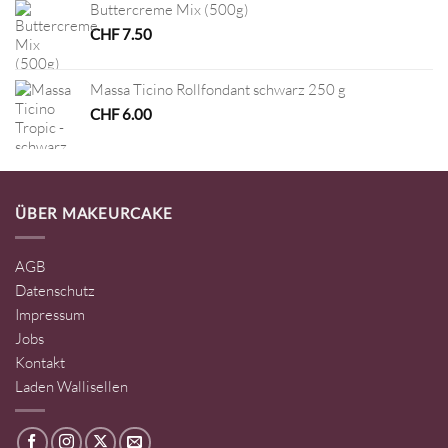
Buttercreme Mix (500g)
CHF
7.50
Massa Ticino Rollfondant schwarz 250 g
CHF
6.00
ÜBER MAKEURCAKE
AGB
Datenschutz
Impressum
Jobs
Kontakt
Laden Wallisellen