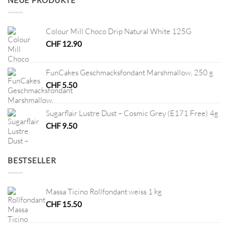
NEUE PRODUKTE
Colour Mill Choco Drip Natural White 125G
CHF
12.90
FunCakes Geschmacksfondant Marshmallow, 250 g
CHF
5.50
Sugarflair Lustre Dust – Cosmic Grey (E171 Free) 4g
CHF
9.50
BESTSELLER
Massa Ticino Rollfondant weiss 1 kg
CHF
15.50