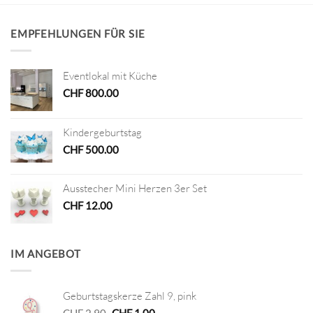
EMPFEHLUNGEN FÜR SIE
Eventlokal mit Küche
CHF
800.00
Kindergeburtstag
CHF
500.00
Ausstecher Mini Herzen 3er Set
CHF
12.00
IM ANGEBOT
Geburtstagskerze Zahl 9, pink
Ursprünglicher
Aktueller
CHF
2.90
CHF
1.00