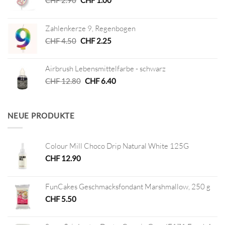
Preis
Preis
war:
ist:
Zahlenkerze 9, Regenbogen
CHF 2.90
CHF 1.00.
Ursprünglicher
Aktueller
CHF
4.50
CHF
2.25
Preis
Preis
war:
ist:
Airbrush Lebensmittelfarbe - schwarz
CHF 4.50
CHF 2.25.
Ursprünglicher
Aktueller
CHF
12.80
CHF
6.40
Preis
Preis
war:
ist:
CHF 12.80
CHF 6.40.
NEUE PRODUKTE
Colour Mill Choco Drip Natural White 125G
CHF
12.90
FunCakes Geschmacksfondant Marshmallow, 250 g
CHF
5.50