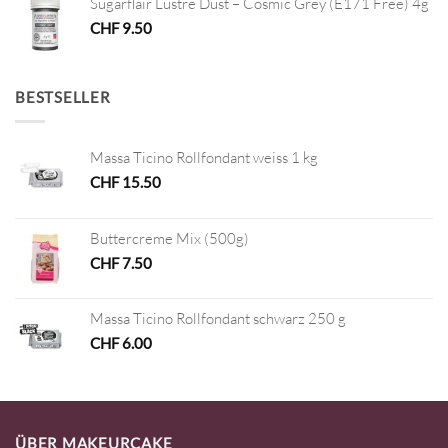
Sugarflair Lustre Dust – Cosmic Grey (E171 Free) 4g
CHF
9.50
BESTSELLER
Massa Ticino Rollfondant weiss 1 kg
CHF
15.50
Buttercreme Mix (500g)
CHF
7.50
Massa Ticino Rollfondant schwarz 250 g
CHF
6.00
ÜBER MAKEURCAKE