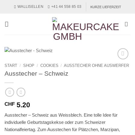
Zum
WALLISELLEN
+41 44 558 85 03
KURZE LIEFERZEIT
Inhalt
springen
START
/
SHOP
/
COOKIES
/
AUSSTECHER OHNE AUSWERFER
Ausstecher – Schweiz
5.20
CHF
Ausstecher – Schweiz aus Weissblech. Eine tolle Idee für
individuelle Geburtstagskekse oder zum Schweizer
Nationalfeiertag. Zum Ausstechen für Plätzchen, Marzipan,