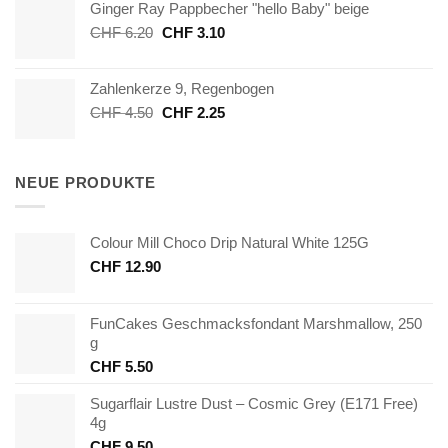
Ginger Ray Pappbecher "hello Baby" beige
CHF 2.90
CHF 1.00.
Ursprünglicher
Aktueller
CHF
6.20
CHF
3.10
Preis
Preis
war:
ist:
Zahlenkerze 9, Regenbogen
CHF 6.20
CHF 3.10.
Ursprünglicher
Aktueller
CHF
4.50
CHF
2.25
Preis
Preis
war:
ist:
CHF 4.50
CHF 2.25.
NEUE PRODUKTE
Colour Mill Choco Drip Natural White 125G
CHF
12.90
FunCakes Geschmacksfondant Marshmallow, 250
g
CHF
5.50
Sugarflair Lustre Dust – Cosmic Grey (E171 Free)
4g
CHF
9.50