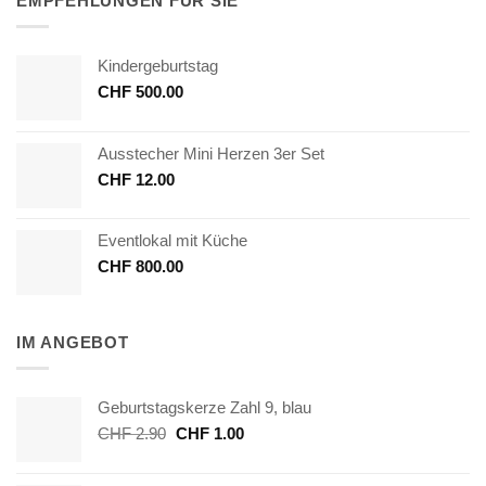
EMPFEHLUNGEN FÜR SIE
Kindergeburtstag
CHF
500.00
Ausstecher Mini Herzen 3er Set
CHF
12.00
Eventlokal mit Küche
CHF
800.00
IM ANGEBOT
Geburtstagskerze Zahl 9, blau
Ursprünglicher
Aktueller
CHF
2.90
CHF
1.00
Preis
Preis
war:
ist: