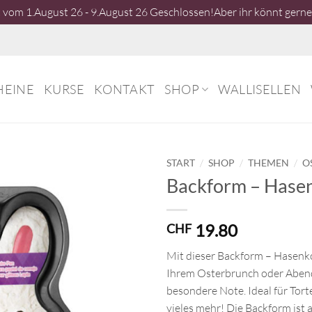
vom 1.August 26 - 9.August 26 Geschlossen!Aber ihr könnt gerne 
HEINE
KURSE
KONTAKT
SHOP
WALLISELLEN
/
/
/
START
SHOP
THEMEN
O
Backform – Hase
19.80
CHF
Mit dieser Backform – Hasenko
Ihrem Osterbrunch oder Aben
besondere Note. Ideal für Tor
vieles mehr! Die Backform ist