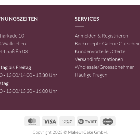
CHF 2.90
CHF 1.00.
FNUNGSZEITEN
SERVICES
tiarkade 10
Anmelden & Registrieren
 Wallisellen
Backrezepte
Galerie
Gutschei
44 558 85 03
Kundenvorteile
Offerte
Versandinformationen
Wholesale/Grossabnehmer
ag bis Freitag
Häufige Fragen
0 - 13.00/14.00 - 18.30 Uhr
stag
0 - 13.00/13.30 - 16.00 Uhr
MasterCard
Visa
Cash
Twint
Maestro
on
Copyright 2025 ©
MakeUrCake GmbH
.
Pickup