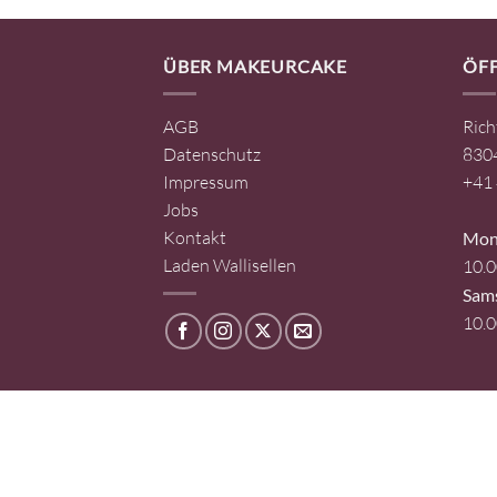
ÜBER MAKEURCAKE
ÖF
AGB
Rich
Datenschutz
8304
Impressum
+41 
Jobs
Kontakt
Mont
Laden Wallisellen
10.0
Sam
10.0