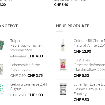
echer – Ei
Ausstecher – Narzisse
4.20
CHF
5.40
 ANGEBOT
NEUE PRODUKTE
Tulpen
Colour Mill Choco 
Papierbackörmchen
Natural White 125
Weihnachten
CHF
12.90
Ursprünglicher
Aktueller
CHF
8.00
CHF
4.00
FunCakes
Preis
Preis
Lebensmittelfarbe
Geschmacksfondan
war:
ist:
Pulver oyster
Marshmallow, 250 
CHF 8.00
CHF 4.00.
Ursprünglicher
Aktueller
CHF
7.50
CHF
3.75
CHF
5.50
Preis
Preis
Geburtstagskerze Zahl
Sugarflair Lustre D
war:
ist:
8, grün
Cosmic Grey (E171
CHF 7.50
CHF 3.75.
Free) 4g
Ursprünglicher
Aktueller
CHF
2.90
CHF
1.00
Preis
Preis
CHF
9.50
war:
ist: