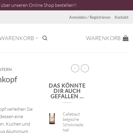
über unseren Online Shop bestellen!!
Anmelden / Registrieren
Kontakt
WARENKORB
WARENKORB
STERN
nkopf
DAS KÖNNTE
DIR AUCH
GEFALLEN …
pf verleihen Sie
Callebaut
dessen eine
belgische
ten, Kuchen und
Schokolade,
hell
 aus Aluminium