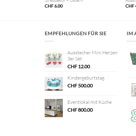
te 9cm
Streudekor – Ostern
Ausst
CHF
6.00
CHF
EMPFEHLUNGEN FÜR SIE
IM
Ausstecher Mini Herzen
3er Set
CHF
12.00
Kindergeburtstag
CHF
500.00
Eventlokal mit Küche
CHF
800.00