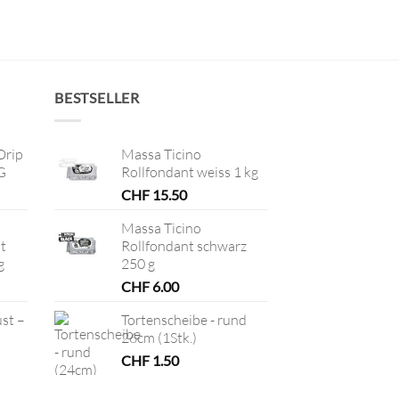
BESTSELLER
Drip
Massa Ticino
G
Rollfondant weiss 1 kg
CHF
15.50
Massa Ticino
t
Rollfondant schwarz
g
250 g
CHF
6.00
ust –
Tortenscheibe - rund
26cm (1Stk.)
CHF
1.50