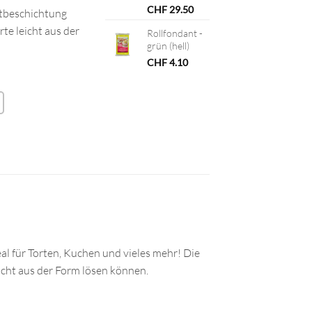
CHF
29.50
ftbeschichtung
rte leicht aus der
Rollfondant -
grün (hell)
CHF
4.10
l für Torten, Kuchen und vieles mehr! Die
eicht aus der Form lösen können.