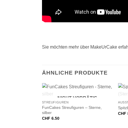
Sie möchten mehr über MakeUrCake erfah
ÄHNLICHE PRODUKTE
+
+
NICHT VORRÄTIG
STREUFIGUREN
AUSS
FunCakes Streufiguren – Sterne,
Spitz
silber
CHF
CHF
6.50