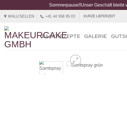
Sommerpause!!Unser Geschäft bleibt v
Zum
WALLISELLEN
+41 44 558 85 03
KURZE LIEFERZEIT
Inhalt
springen
BACKREZEPTE
GALERIE
GUTS