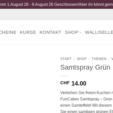
om 1.August 26 - 9.August 26 Geschlossen!Aber ihr könnt gerne
CHEINE
KURSE
KONTAKT
SHOP
WALLISELL
START
/
SHOP
/
THEMEN
/
Samtspray Grün
14.00
CHF
Verleihen Sie Ihrem Kuchen 
FunCakes Samtspray – Grün 
einen Samteffekt! Mit diese
Sie einen samtigen grünen Ef