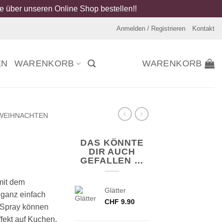
 über unseren Online Shop bestellen!!
Anmelden / Registrieren
Kontakt
EN
WARENKORB
WARENKORB
WEIHNACHTEN
DAS KÖNNTE
DIR AUCH
GEFALLEN …
mit dem
Glätter
ganz einfach
CHF
9.90
m Spray können
fekt auf Kuchen,