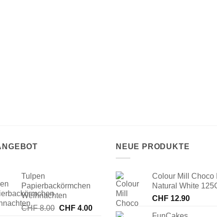
 ANGEBOT
NEUE PRODUKTE
Tulpen
Colour Mill Choco 
Papierbackörmchen
Natural White 125
Weihnachten
CHF
12.90
Ursprünglicher
Aktueller
CHF
8.00
CHF
4.00
FunCakes