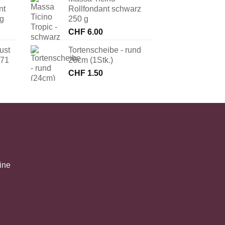
nt
Rollfondant schwarz
 g
250 g
CHF
6.00
ust
Tortenscheibe - rund
171
26cm (1Stk.)
CHF
1.50
ine