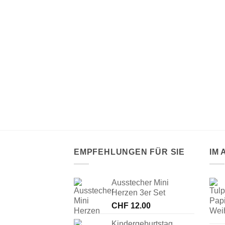
 AUSWERFER
Weihnachten
EMPFEHLUNGEN FÜR SIE
IM
Ausstecher Mini
Herzen 3er Set
CHF
12.00
Kindergeburtstag