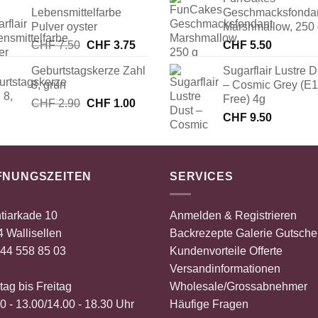
Preis
Preis
Lebensmittelfarbe
Geschmacksfonda
war:
ist:
Pulver oyster
Marshmallow, 250
CHF 8.00
CHF 4.00.
Ursprünglicher
Aktueller
CHF
7.50
CHF
3.75
CHF
5.50
Preis
Preis
Geburtstagskerze Zahl
Sugarflair Lustre D
war:
ist:
8, grün
– Cosmic Grey (E
CHF 7.50
CHF 3.75.
Free) 4g
Ursprünglicher
Aktueller
CHF
2.90
CHF
1.00
Preis
Preis
CHF
9.50
war:
ist:
CHF 2.90
CHF 1.00.
FNUNGSZEITEN
SERVICES
tiarkade 10
Anmelden & Registrieren
 Wallisellen
Backrezepte
Galerie
Gutsche
44 558 85 03
Kundenvorteile
Offerte
Versandinformationen
ag bis Freitag
Wholesale/Grossabnehmer
0 - 13.00/14.00 - 18.30 Uhr
Häufige Fragen