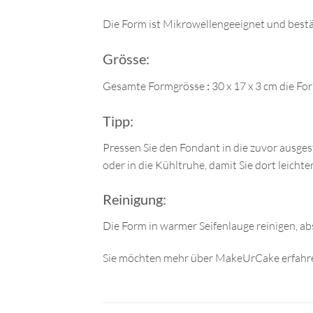
Die Form ist Mikrowellengeeignet und bestä
Grösse:
Gesamte Formgrösse
:
30 x 17 x 3 cm die Fo
Tipp:
Pressen Sie den Fondant in die zuvor ausgesta
oder in die Kühltruhe, damit Sie dort leicht
Reinigung:
Die Form in warmer Seifenlauge reinigen, ab
Sie möchten mehr über MakeUrCake erfahre