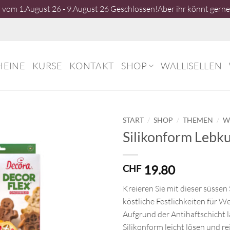
vom 1.August 26 - 9.August 26 Geschlossen!Aber ihr könnt gerne 
HEINE
KURSE
KONTAKT
SHOP
WALLISELLEN
/
/
/
START
SHOP
THEMEN
W
Silikonform Lebk
19.80
CHF
Kreieren Sie mit dieser süssen
köstliche Festlichkeiten für W
Aufgrund der Antihaftschicht lä
Silikonform leicht lösen und re