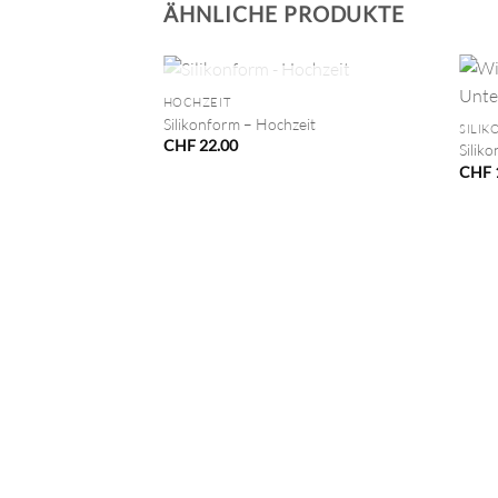
ÄHNLICHE PRODUKTE
+
+
NICHT VORRÄTIG
HOCHZEIT
Silikonform – Hochzeit
SILI
CHF
22.00
Silik
CHF
VORRÄTIG
staben und Zahlen