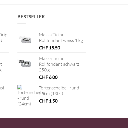
BESTSELLER
Drip
Massa Ticino
G
Rollfondant weiss 1 kg
CHF
15.50
Massa Ticino
t
Rollfondant schwarz
g
250 g
CHF
6.00
ust –
Tortenscheibe - rund
26cm (1Stk.)
CHF
1.50