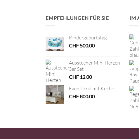
EMPFEHLUNGEN FÜR SIE
IM
Kindergeburtstag
CHF
500.00
Ausstecher Mini Herzen
3er Set
CHF
12.00
Eventlokal mit Küche
CHF
800.00