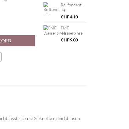
Rollfondant -
lila
CHF
4.10
PME
Wasserpinsel
CHF
9.00
KORB
ht lässt sich die Silikonform leicht lösen