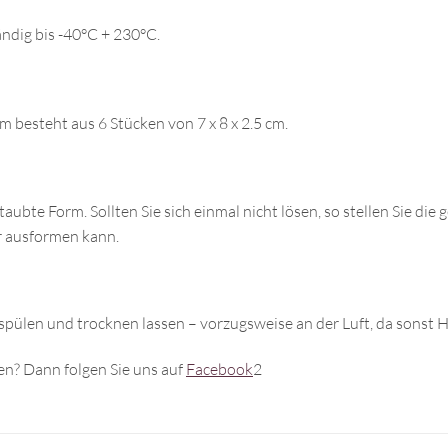
ndig bis -40°C + 230°C.
rm besteht aus
6
Stücken
von 7 x 8 x 2.5 cm.
ubte Form. Sollten Sie sich einmal nicht lösen, so stellen Sie die 
er ausformen kann.
spülen und trocknen lassen – vorzugsweise an der Luft, da sonst 
n? Dann folgen Sie uns auf
Facebook
2