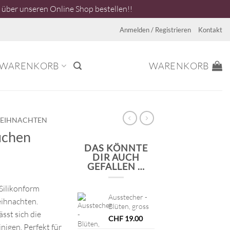
über unseren Online Shop bestellen!!
Anmelden / Registrieren
Kontakt
WARENKORB
WARENKORB
EIHNACHTEN
uchen
DAS KÖNNTE
DIR AUCH
GEFALLEN …
 Silikonform
Ausstecher -
eihnachten.
Blüten, gross
sst sich die
CHF
19.00
inigen. Perfekt für