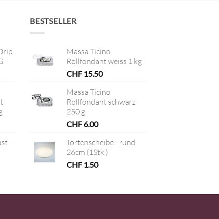
BESTSELLER
Drip
Massa Ticino
G
Rollfondant weiss 1 kg
CHF
15.50
Massa Ticino
t
Rollfondant schwarz
g
250 g
CHF
6.00
ust –
Tortenscheibe - rund
26cm (1Stk.)
CHF
1.50