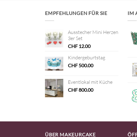
EMPFEHLUNGEN FÜR SIE
IM
Ausstecher Mini Herzen
3er Set
CHF
12.00
Kindergeburtstag
CHF
500.00
Eventlokal mit Küche
CHF
800.00
ÜBER MAKEURCAKE
ÖF