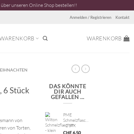
über unseren Online Shop bestellen!!
Anmelden / Registrieren
Kontakt
WARENKORB
WARENKORB
EIHNACHTEN
DAS KÖNNTE
 6 Stück
DIR AUCH
GEFALLEN …
PME
tsmann von
Schmelzflaschen
- 2 STK
ren von Torten,
CHF
6.50