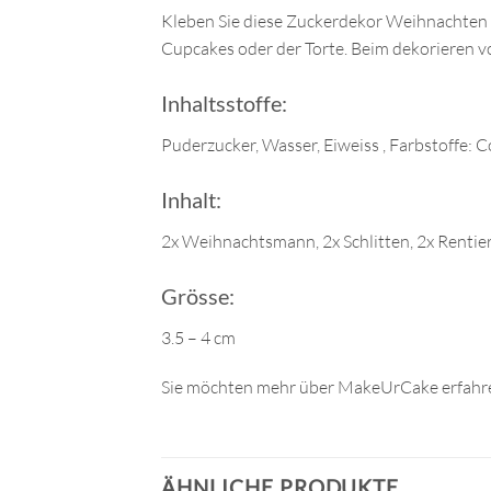
Kleben Sie diese Zuckerdekor Weihnachten e
Cupcakes oder der Torte. Beim dekorieren v
Inhaltsstoffe:
Puderzucker, Wasser, Eiweiss , Farbstoffe: C
Inhalt:
2x Weihnachtsmann, 2x
Schlitten
,
2x
Rentie
Grösse:
3.5 – 4 cm
Sie möchten mehr über MakeUrCake erfahre
ÄHNLICHE PRODUKTE