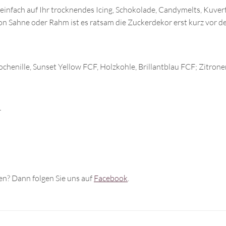
infach auf Ihr trocknendes Icing, Schokolade, Candymelts, Kuver
on Sahne oder Rahm ist es ratsam die Zuckerdekor erst kurz vor d
ochenille, Sunset Yellow FCF, Holzkohle, Brillantblau FCF; Zitron
r
n? Dann folgen Sie uns auf
Facebook
.