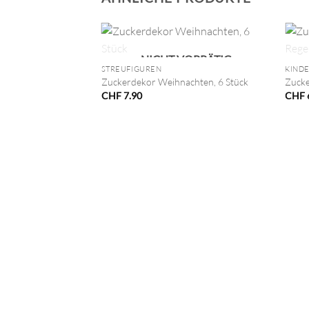
+
+
NICHT VORRÄTIG
STREUFIGUREN
KIND
Zuckerdekor Weihnachten, 6 Stück
Zucke
CHF
7.90
CHF
i XL, pastell