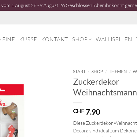
vom 1.August 26 - 9.August 26 Geschlossen!Aber ihr könnt gerne 
HEINE
KURSE
KONTAKT
SHOP
WALLISELLEN
/
/
/
START
SHOP
THEMEN
W
Zuckerdekor
Weihnachtsmann,
7.90
CHF
Diese Zuckerdekor Weihnach
Decora sind ideal zum Dekorie