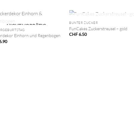
+
NICHT VORRÄTIG
BUNTER ZUCKER
NICHT VORRÄTIG
FunCakes Zuckerstreusel – gold
ERGEBURTSTAG
CHF
6.50
rdekor Einhorn und Regenbogen
6.90