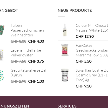
 ANGEBOT
NEUE PRODUKTE
Tulpen
Colour Mill Choco 
Papierbackörmchen
Natural White 125
Weihnachten
CHF
12.90
Ursprünglicher
Aktueller
CHF
8.00
CHF
4.00
FunCakes
Preis
Preis
Lebensmittelfarbe
Geschmacksfondan
war:
ist:
Pulver oyster
Marshmallow, 250 
CHF 8.00
CHF 4.00.
Ursprünglicher
Aktueller
CHF
7.50
CHF
3.75
CHF
5.50
Preis
Preis
Geburtstagskerze Zahl
Sugarflair Lustre D
war:
ist:
8, grün
Cosmic Grey (E171
CHF 7.50
CHF 3.75.
Free) 4g
Ursprünglicher
Aktueller
CHF
2.90
CHF
1.00
Preis
Preis
CHF
9.50
war:
ist:
CHF 2.90
CHF 1.00.
FNUNGSZEITEN
SERVICES