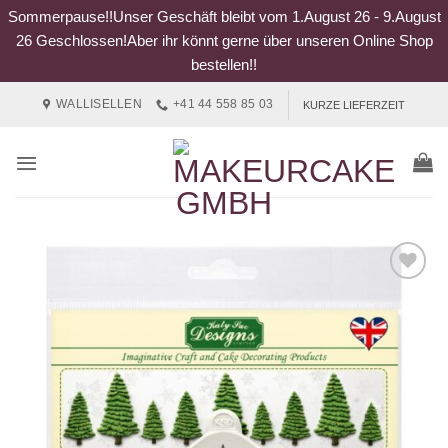
Sommerpause!!Unser Geschäft bleibt vom 1.August 26 - 9.August
26 Geschlossen!Aber ihr könnt gerne über unseren Online Shop
bestellen!!
Zum
WALLISELLEN
+41 44 558 85 03
KURZE LIEFERZEIT
Inhalt
springen