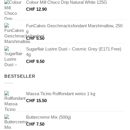
Colour Mill Choco Drip Natural White 125G
CHF
12.90
FunCakes Geschmacksfondant Marshmallow, 250
g
CHF
5.50
Sugarflair Lustre Dust – Cosmic Grey (E171 Free)
4g
CHF
9.50
BESTSELLER
Massa Ticino Rollfondant weiss 1 kg
CHF
15.50
Buttercreme Mix (500g)
CHF
7.50