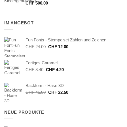
CHF
500.00
IM ANGEBOT
Fun Fonts - Stempelset Zahlen und Zeichen
Ursprünglicher
Aktueller
CHF
24.00
CHF
12.00
Preis
Preis
war:
ist:
Fertiges Caramel
CHF 24.00
CHF 12.00.
Ursprünglicher
Aktueller
CHF
8.40
CHF
4.20
Preis
Preis
war:
ist:
Backform - Hase 3D
CHF 8.40
CHF 4.20.
Ursprünglicher
Aktueller
CHF
45.00
CHF
22.50
Preis
Preis
war:
ist:
CHF 45.00
CHF 22.50.
NEUE PRODUKTE