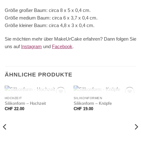
Größe großer Baum: circa 8 x 5 x 0,4 cm.
Größe medium Baum: circa 6 x 3,7 x 0,4 cm.
Größe kleiner Baum: circa 4,8 x 3 x 0,4 cm.
Sie möchten mehr über MakeUrCake erfahren? Dann folgen Sie
uns auf
Instagram
und
Facebook
.
ÄHNLICHE PRODUKTE
NICHT VORRÄTIG
NICHT VORRÄTIG
HOCHZEIT
SILIKONFORMEN
Silikonform – Hochzeit
Silikonform – Knöpfe
CHF
22.00
CHF
19.00