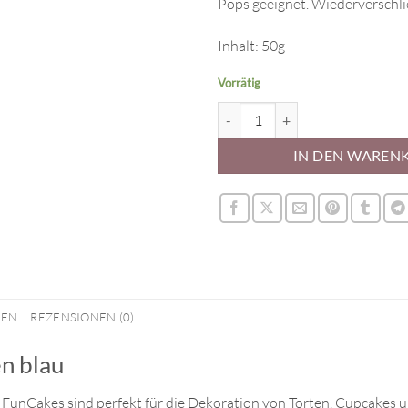
Pops geeignet. Wiederverschli
Inhalt: 50g
Vorrätig
Streudekor Schneeflocken blau M
IN DEN WAREN
NEN
REZENSIONEN (0)
n blau
 FunCakes sind perfekt für die Dekoration von Torten, Cupcakes