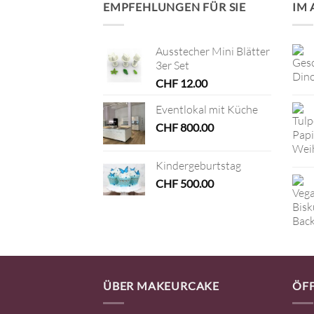
EMPFEHLUNGEN FÜR SIE
IM
Ausstecher Mini Blätter
3er Set
CHF
12.00
Eventlokal mit Küche
CHF
800.00
Kindergeburtstag
CHF
500.00
ÜBER MAKEURCAKE
ÖF