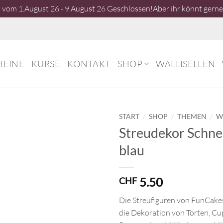
vom 1.August 26 - 9.August 26 Geschlossen!Aber ihr könnt gerne 
HEINE
KURSE
KONTAKT
SHOP
WALLISELLEN
/
/
/
START
SHOP
THEMEN
W
Streudekor Schne
blau
5.50
CHF
Die Streufiguren von FunCakes
die Dekoration von Torten, C