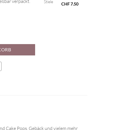
eßbar verpackt.
CHF
7.50
enge
KORB
 und Cake Pops, Gebäck und vielem mehr