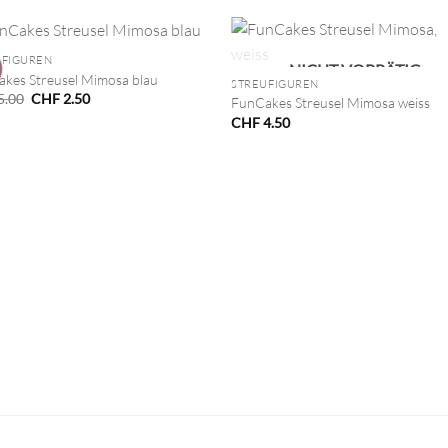
+
UFIGUREN
NICHT VORRÄTIG
kes Streusel Mimosa blau
STREUFIGUREN
Ursprünglicher
Aktueller
5.00
CHF
2.50
FunCakes Streusel Mimosa weiss
Preis
Preis
CHF
4.50
war:
ist:
CHF 5.00
CHF 2.50.