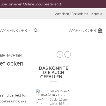
über unseren Online Shop bestellen!!
Anmelden / Registrieren
Kontakt
WARENKORB
WARENKORB
EIHNACHTEN
eflocken
DAS KÖNNTE
DIR AUCH
GEFALLEN …
MakeUrCake
 sind perfekt für
Cake Pops
Stiele, 15cm -
upcakes und Cake
weiss 45 Stück