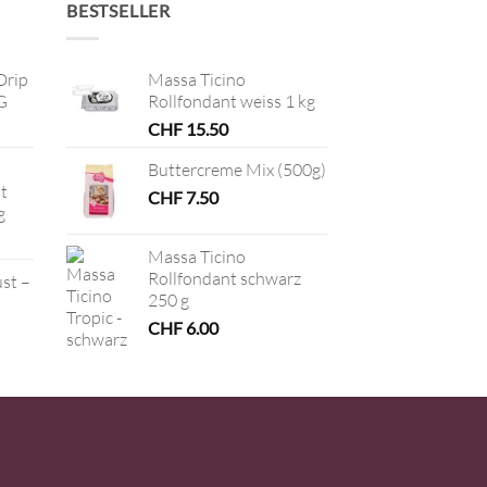
BESTSELLER
Drip
Massa Ticino
G
Rollfondant weiss 1 kg
CHF
15.50
Buttercreme Mix (500g)
t
CHF
7.50
g
Massa Ticino
Rollfondant schwarz
ust –
250 g
CHF
6.00