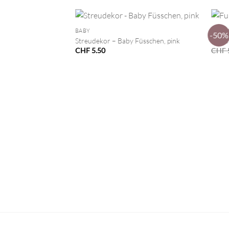
+
+
BABY
STRE
-50%
Streudekor – Baby Füsschen, pink
FunCa
CHF
5.50
CHF
VORRÄTIG
 Girl