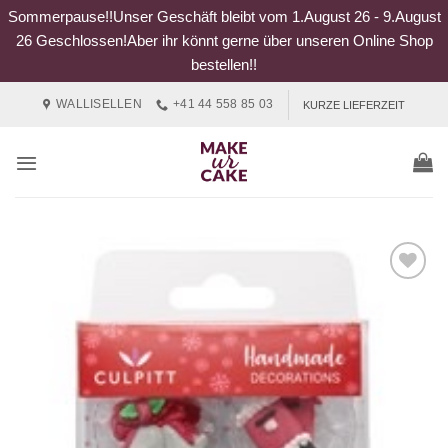
Sommerpause!!Unser Geschäft bleibt vom 1.August 26 - 9.August
26 Geschlossen!Aber ihr könnt gerne über unseren Online Shop
bestellen!!
Zum
WALLISELLEN
+41 44 558 85 03
KURZE LIEFERZEIT
Inhalt
springen