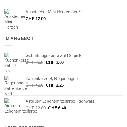
Ausstecher Mini Herzen 3er Set
CHF
12.00
IM ANGEBOT
Geburtstagskerze Zahl 9, pink
Ursprünglicher
Aktueller
CHF
2.90
CHF
1.00
Preis
Preis
war:
ist:
Zahlenkerze 9, Regenbogen
CHF 2.90
CHF 1.00.
Ursprünglicher
Aktueller
CHF
4.50
CHF
2.25
Preis
Preis
war:
ist:
Airbrush Lebensmittelfarbe - schwarz
CHF 4.50
CHF 2.25.
Ursprünglicher
Aktueller
CHF
12.80
CHF
6.40
Preis
Preis
war:
ist:
CHF 12.80
CHF 6.40.