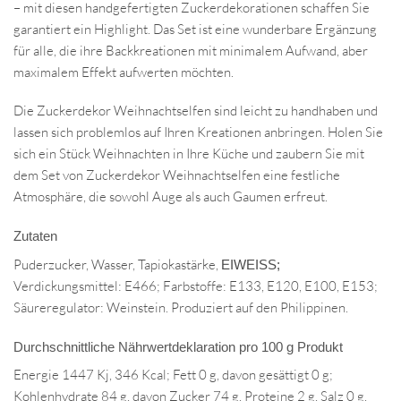
– mit diesen handgefertigten Zuckerdekorationen schaffen Sie
garantiert ein Highlight. Das Set ist eine wunderbare Ergänzung
für alle, die ihre Backkreationen mit minimalem Aufwand, aber
maximalem Effekt aufwerten möchten.
Die Zuckerdekor Weihnachtselfen sind leicht zu handhaben und
lassen sich problemlos auf Ihren Kreationen anbringen. Holen Sie
sich ein Stück Weihnachten in Ihre Küche und zaubern Sie mit
dem Set von Zuckerdekor Weihnachtselfen eine festliche
Atmosphäre, die sowohl Auge als auch Gaumen erfreut.
Zutaten
Puderzucker, Wasser, Tapiokastärke,
EIWEISS;
Verdickungsmittel: E466; Farbstoffe: E133, E120, E100, E153;
Säureregulator: Weinstein.
Produziert auf den Philippinen.
Durchschnittliche Nährwertdeklaration pro 100 g Produkt
Energie 1447 Kj, 346 Kcal; Fett 0 g, davon gesättigt 0 g;
Kohlenhydrate 84 g, davon Zucker 74 g, Proteine ​​2 g, Salz 0 g.