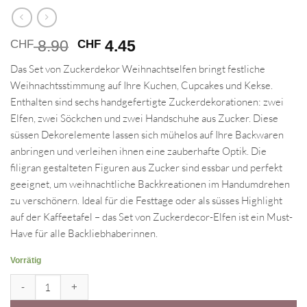
Ursprünglicher
Aktueller
8.90
4.45
CHF
CHF
Preis
Preis
Das Set von Zuckerdekor Weihnachtselfen bringt festliche
war:
ist:
Weihnachtsstimmung auf Ihre Kuchen, Cupcakes und Kekse.
CHF 8.90
CHF 4.45.
Enthalten sind sechs handgefertigte Zuckerdekorationen: zwei
Elfen, zwei Söckchen und zwei Handschuhe aus Zucker. Diese
süssen Dekorelemente lassen sich mühelos auf Ihre Backwaren
anbringen und verleihen ihnen eine zauberhafte Optik. Die
filigran gestalteten Figuren aus Zucker sind essbar und perfekt
geeignet, um weihnachtliche Backkreationen im Handumdrehen
zu verschönern. Ideal für die Festtage oder als süsses Highlight
auf der Kaffeetafel – das Set von Zuckerdecor-Elfen ist ein Must-
Have für alle Backliebhaberinnen.
Vorrätig
Zuckerdekor Weihnachtselfen - 6 Stück Menge