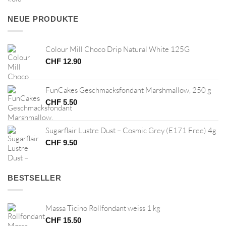
war:
ist:
CHF 3.90
CHF 1.00.
NEUE PRODUKTE
Colour Mill Choco Drip Natural White 125G
CHF
12.90
FunCakes Geschmacksfondant Marshmallow, 250 g
CHF
5.50
Sugarflair Lustre Dust – Cosmic Grey (E171 Free) 4g
CHF
9.50
BESTSELLER
Massa Ticino Rollfondant weiss 1 kg
CHF
15.50