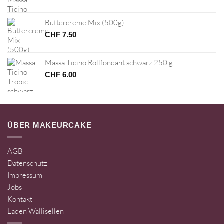
Buttercreme Mix (500g)
CHF
7.50
Massa Ticino Rollfondant schwarz 250 g
CHF
6.00
ÜBER MAKEURCAKE
AGB
Datenschutz
Impressum
Jobs
Kontakt
Laden Wallisellen