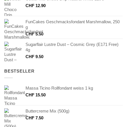
CHF
12.90
FunCakes Geschmacksfondant Marshmallow, 250
g
CHF
5.50
Sugarflair Lustre Dust – Cosmic Grey (E171 Free)
4g
CHF
9.50
BESTSELLER
Massa Ticino Rollfondant weiss 1 kg
CHF
15.50
Buttercreme Mix (500g)
CHF
7.50