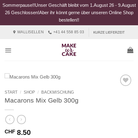
Sommerpause!!Unser Geschäft bleibt vom 1.August 26 - 9.August
26 Geschlossen!Aber ihr könnt gerne über unseren Online Shop
bestellen!!
Zum
WALLISELLEN
+41 44 558 85 03
KURZE LIEFERZEIT
Inhalt
springen
START
/
SHOP
/
BACKMISCHUNG
Macarons Mix Gelb 300g
8.50
CHF