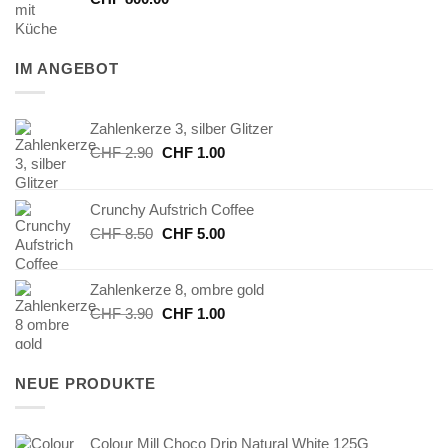
IM ANGEBOT
Zahlenkerze 3, silber Glitzer
Ursprünglicher
Aktueller
CHF
2.90
CHF
1.00
Preis
Preis
war:
ist:
Crunchy Aufstrich Coffee
CHF 2.90
CHF 1.00.
Ursprünglicher
Aktueller
CHF
8.50
CHF
5.00
Preis
Preis
war:
ist:
Zahlenkerze 8, ombre gold
CHF 8.50
CHF 5.00.
Ursprünglicher
Aktueller
CHF
3.90
CHF
1.00
Preis
Preis
war:
ist:
CHF 3.90
CHF 1.00.
NEUE PRODUKTE
Colour Mill Choco Drip Natural White 125G