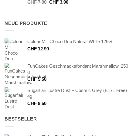
Ursprünglicher
Aktueller
CHF
7.80
CHF
3.90
Preis
Preis
war:
ist:
CHF 7.80
CHF 3.90.
NEUE PRODUKTE
Colour Mill Choco Drip Natural White 125G
CHF
12.90
FunCakes Geschmacksfondant Marshmallow, 250
g
CHF
5.50
Sugarflair Lustre Dust – Cosmic Grey (E171 Free)
4g
CHF
9.50
BESTSELLER