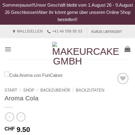
Sommerpause!!Unser Geschäft bleibt vom 1.August 26 - 9.August
26 Geschlossen!Aber ihr könnt gerne über unseren Online Shop
bestellen!!
Zum
WALLISELLEN
+41 44 558 85 03
KURZE LIEFERZEIT
Inhalt
springen
START
/
SHOP
/
BACKZUBEHÖR
/
BACKZUTATEN
Aroma Cola
9.50
CHF