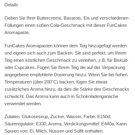
Details
Geben Sie Ihrer Buttercreme, Bavarois, Eis und verschiedenen
Füllungen einen süßen Cola-Geschmack mit dieser FunCakes
Aromapaste.
FunCakes Aromapasten können dem Teig hinzugefügt werden
und eignen sich auch zum Backen. Sie sind perfekt, um Ihrem
Teig einen köstlichen Geschmack zu verleihen, z.B. für Biskuit-
oder Cupcakes. Fügen Sie Ihrem Teig die auf der Verpackung
angegebene empfohlene Dosierung hinzu. Wenn Sie bei hohen
Temperaturen (über 200°C) backen, fügen Sie etwas
zusätzliches Aroma hinzu, da dies die Stärke des Geschmacks
schwächt. Das Aroma kann auch in Schokoladenganache
verwendet werden.
Zutaten: Glukosesirup, Zucker, Wasser, Farbe: E150d,
Säureregulator: E330, Aroma, Verdickungsmittel: E440a. Kann
Spuren von:
Ei
,
Milch
,
Nüssen
und
Sulfit
enthalten.