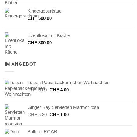
Kindergeburtstag
CHF
500.00
Eventlokal mit Küche
CHF
800.00
IM ANGEBOT
Tulpen Papierbackörmchen Weihnachten
Ursprünglicher
Aktueller
CHF
8.00
CHF
4.00
Preis
Preis
war:
ist:
Ginger Ray Servietten Marmor rosa
CHF 8.00
CHF 4.00.
Ursprünglicher
Aktueller
CHF
5.80
CHF
1.00
Preis
Preis
war:
ist:
Ballon - ROAR
CHF 5.80
CHF 1.00.