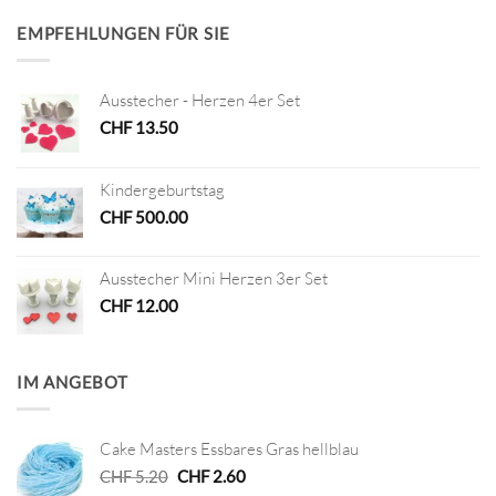
EMPFEHLUNGEN FÜR SIE
Ausstecher - Herzen 4er Set
CHF
13.50
Kindergeburtstag
CHF
500.00
Ausstecher Mini Herzen 3er Set
CHF
12.00
IM ANGEBOT
Cake Masters Essbares Gras hellblau
Ursprünglicher
Aktueller
CHF
5.20
CHF
2.60