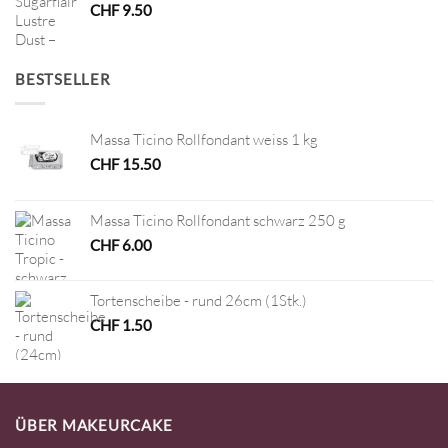
CHF
9.50
BESTSELLER
Massa Ticino Rollfondant weiss 1 kg
CHF
15.50
Massa Ticino Rollfondant schwarz 250 g
CHF
6.00
Tortenscheibe - rund 26cm (1Stk.)
CHF
1.50
ÜBER MAKEURCAKE