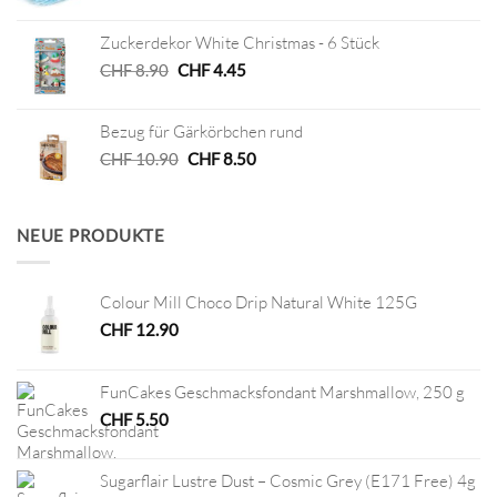
Preis
Preis
war:
ist:
Zuckerdekor White Christmas - 6 Stück
CHF 5.20
CHF 2.60.
Ursprünglicher
Aktueller
CHF
8.90
CHF
4.45
Preis
Preis
war:
ist:
Bezug für Gärkörbchen rund
CHF 8.90
CHF 4.45.
Ursprünglicher
Aktueller
CHF
10.90
CHF
8.50
Preis
Preis
war:
ist:
CHF 10.90
CHF 8.50.
NEUE PRODUKTE
Colour Mill Choco Drip Natural White 125G
CHF
12.90
FunCakes Geschmacksfondant Marshmallow, 250 g
CHF
5.50
Sugarflair Lustre Dust – Cosmic Grey (E171 Free) 4g