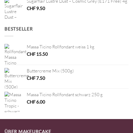
Sugarflair Lustre Dust – Cosmic Grey (E171 Free) 4g
CHF
9.50
BESTSELLER
Massa Ticino Rollfondant weiss 1 kg
CHF
15.50
Buttercreme Mix (500g)
CHF
7.50
Massa Ticino Rollfondant schwarz 250 g
CHF
6.00
ÜBER MAKEURCAKE