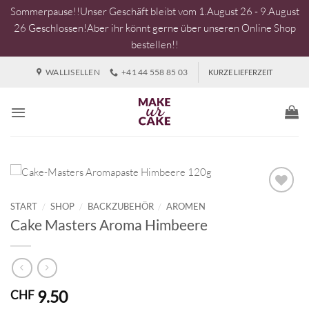
Sommerpause!!Unser Geschäft bleibt vom 1.August 26 - 9.August
26 Geschlossen!Aber ihr könnt gerne über unseren Online Shop
bestellen!!
Zum
WALLISELLEN
+41 44 558 85 03
KURZE LIEFERZEIT
Inhalt
springen
START
/
SHOP
/
BACKZUBEHÖR
/
AROMEN
Cake Masters Aroma Himbeere
9.50
CHF