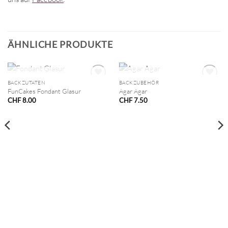
ÄHNLICHE PRODUKTE
NICHT VORRÄTIG
NICHT VORRÄTIG
BACKZUTATEN
BACKZUBEHÖR
FunCakes Fondant Glasur
Agar Agar
CHF
8.00
CHF
7.50