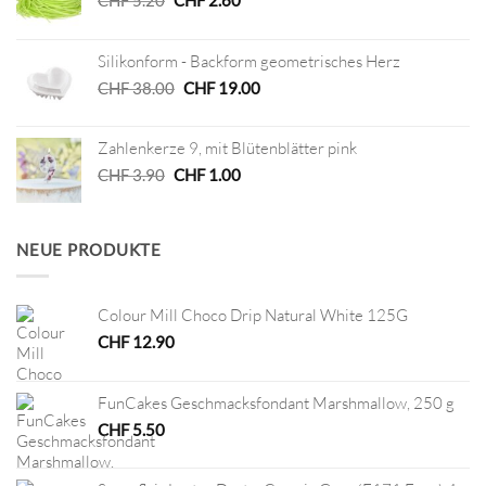
CHF
5.20
CHF
2.60
Preis
Preis
war:
ist:
Silikonform - Backform geometrisches Herz
CHF 5.20
CHF 2.60.
Ursprünglicher
Aktueller
CHF
38.00
CHF
19.00
Preis
Preis
war:
ist:
Zahlenkerze 9, mit Blütenblätter pink
CHF 38.00
CHF 19.00.
Ursprünglicher
Aktueller
CHF
3.90
CHF
1.00
Preis
Preis
war:
ist:
CHF 3.90
CHF 1.00.
NEUE PRODUKTE
Colour Mill Choco Drip Natural White 125G
CHF
12.90
FunCakes Geschmacksfondant Marshmallow, 250 g
CHF
5.50