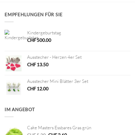
EMPFEHLUNGEN FÜR SIE
Kindergeburtstag
CHF
500.00
Ausstecher - Herzen 4er Set
CHF
13.50
Ausstecher Mini Blätter 3er Set
CHF
12.00
IM ANGEBOT
Cake Masters Essbares Gras grün
Ursprünglicher
Aktueller