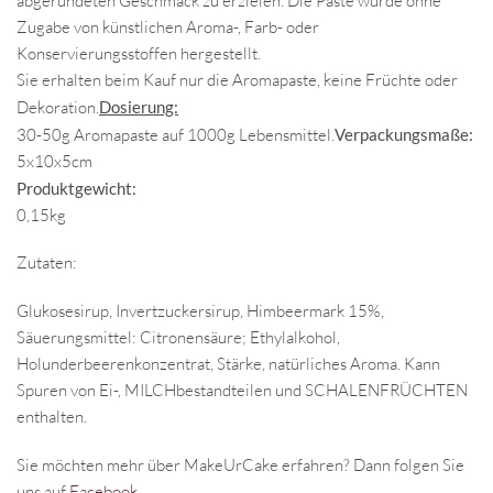
abgerundeten Geschmack zu erzielen. Die Paste wurde ohne
Zugabe von künstlichen Aroma-, Farb- oder
Konservierungsstoffen hergestellt.
Sie erhalten beim Kauf nur die Aromapaste, keine Früchte oder
Dekoration.
Dosierung:
30-50g Aromapaste auf 1000g Lebensmittel.
Verpackungsmaße:
5x10x5cm
Produktgewicht:
0,15kg
Zutaten:
Glukosesirup, Invertzuckersirup, Himbeermark 15%,
Säuerungsmittel: Citronensäure; Ethylalkohol,
Holunderbeerenkonzentrat, Stärke, natürliches Aroma. Kann
Spuren von Ei-, MILCHbestandteilen und SCHALENFRÜCHTEN
enthalten.
Sie möchten mehr über MakeUrCake erfahren? Dann folgen Sie
uns auf
Facebook
.