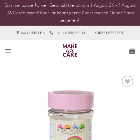
Sommerpause!!Unser Geschäft bleibt vom 1.August 26 - 9.August
26 Geschlossen!Aber ihr könnt gerne über unseren Online Shop
bestellen!!
Zum
WALLISELLEN
+41 44 558 85 03
KURZE LIEFERZEIT
Inhalt
springen