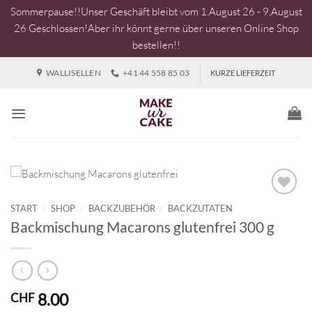
Sommerpause!!Unser Geschäft bleibt vom 1.August 26 - 9.August
26 Geschlossen!Aber ihr könnt gerne über unseren Online Shop
bestellen!!
Zum
WALLISELLEN
+41 44 558 85 03
KURZE LIEFERZEIT
Inhalt
springen
START
/
SHOP
/
BACKZUBEHÖR
/
BACKZUTATEN
Backmischung Macarons glutenfrei 300 g
8.00
CHF