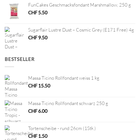
FunCakes Geschmacksfondant Marshmallow, 250 g
CHF
5.50
Sugarflair Lustre Dust – Cosmic Grey (E171 Free) 4g
CHF
9.50
BESTSELLER
Massa Ticino Rollfondant weiss 1 kg
CHF
15.50
Massa Ticino Rollfondant schwarz 250 g
CHF
6.00
Tortenscheibe - rund 26cm (1Stk.)
CHF
1.50