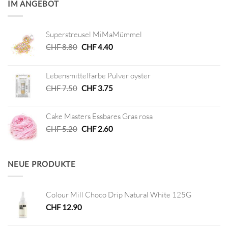
IM ANGEBOT
Superstreusel MiMaMümmel
Ursprünglicher
Aktueller
CHF
8.80
CHF
4.40
Preis
Preis
war:
ist:
Lebensmittelfarbe Pulver oyster
CHF 8.80
CHF 4.40.
Ursprünglicher
Aktueller
CHF
7.50
CHF
3.75
Preis
Preis
war:
ist:
Cake Masters Essbares Gras rosa
CHF 7.50
CHF 3.75.
Ursprünglicher
Aktueller
CHF
5.20
CHF
2.60
Preis
Preis
war:
ist:
CHF 5.20
CHF 2.60.
NEUE PRODUKTE
Colour Mill Choco Drip Natural White 125G
CHF
12.90