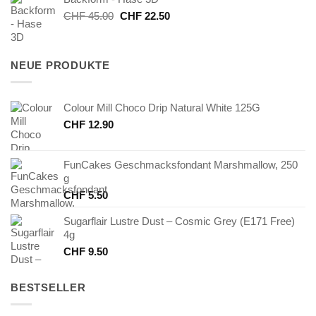
CHF 8.40
CHF 4.20.
Ursprünglicher
Aktueller
CHF
45.00
CHF
22.50
Preis
Preis
war:
ist:
CHF 45.00
CHF 22.50.
NEUE PRODUKTE
Colour Mill Choco Drip Natural White 125G
CHF
12.90
FunCakes Geschmacksfondant Marshmallow, 250
g
CHF
5.50
Sugarflair Lustre Dust – Cosmic Grey (E171 Free)
4g
CHF
9.50
BESTSELLER