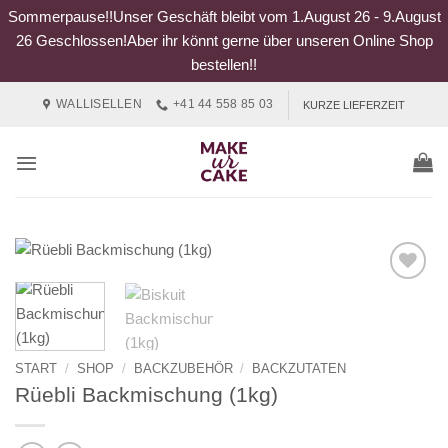
Sommerpause!!Unser Geschäft bleibt vom 1.August 26 - 9.August
26 Geschlossen!Aber ihr könnt gerne über unseren Online Shop
bestellen!!
Zum
WALLISELLEN
+41 44 558 85 03
KURZE LIEFERZEIT
Inhalt
springen
START
/
SHOP
/
BACKZUBEHÖR
/
BACKZUTATEN
Rüebli Backmischung (1kg)