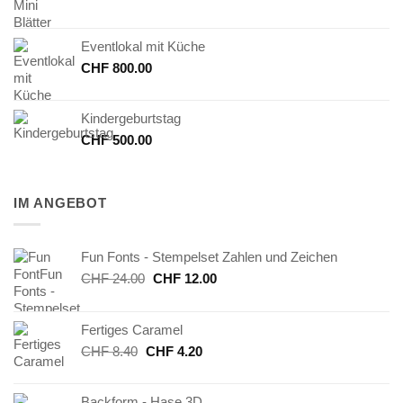
Eventlokal mit Küche
CHF
800.00
Kindergeburtstag
CHF
500.00
IM ANGEBOT
Fun Fonts - Stempelset Zahlen und Zeichen
Ursprünglicher
Aktueller
CHF
24.00
CHF
12.00
Preis
Preis
war:
ist:
Fertiges Caramel
CHF 24.00
CHF 12.00.
Ursprünglicher
Aktueller
CHF
8.40
CHF
4.20
Preis
Preis
war:
ist:
Backform - Hase 3D