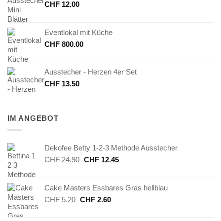
CHF
12.00
Eventlokal mit Küche
CHF
800.00
Ausstecher - Herzen 4er Set
CHF
13.50
IM ANGEBOT
Dekofee Betty 1-2-3 Methode Ausstecher
Ursprünglicher
Aktueller
CHF
24.90
CHF
12.45
Preis
Preis
war:
ist:
Cake Masters Essbares Gras hellblau
CHF 24.90
CHF 12.45.
Ursprünglicher
Aktueller
CHF
5.20
CHF
2.60
Preis
Preis
war:
ist: