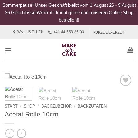
Sommerpause!!Unser Geschäft bleibt vom 1.August 26 - 9.August
26 Geschlossen!Aber ihr könnt gerne über unseren Online Shop
bestellen!!
Zum
WALLISELLEN
+41 44 558 85 03
KURZE LIEFERZEIT
Inhalt
springen
START
/
SHOP
/
BACKZUBEHÖR
/
BACKZUTATEN
Acetat Rolle 10cm