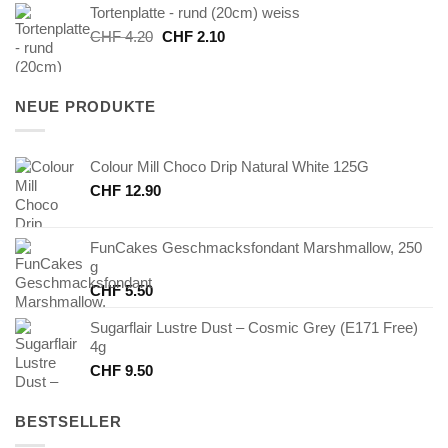
Tortenplatte - rund (20cm) weiss
CHF 5.20
CHF 2.60.
Ursprünglicher
Aktueller
CHF
4.20
CHF
2.10
Preis
Preis
war:
ist:
CHF 4.20
CHF 2.10.
NEUE PRODUKTE
Colour Mill Choco Drip Natural White 125G
CHF
12.90
FunCakes Geschmacksfondant Marshmallow, 250
g
CHF
5.50
Sugarflair Lustre Dust – Cosmic Grey (E171 Free)
4g
CHF
9.50
BESTSELLER