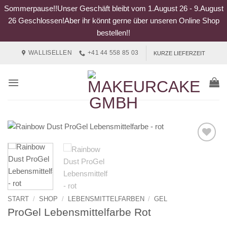
Sommerpause!!Unser Geschäft bleibt vom 1.August 26 - 9.August
26 Geschlossen!Aber ihr könnt gerne über unseren Online Shop
bestellen!!
Zum
WALLISELLEN
+41 44 558 85 03
KURZE LIEFERZEIT
Inhalt
springen
START
/
SHOP
/
LEBENSMITTELFARBEN
/
GEL
ProGel Lebensmittelfarbe Rot