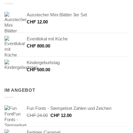
Ausstecher Mini Blätter 3er Set
CHF
12.00
Eventlokal mit Küche
CHF
800.00
Kindergeburtstag
CHF
500.00
IM ANGEBOT
Fun Fonts - Stempelset Zahlen und Zeichen
Ursprünglicher
Aktueller
CHF
24.00
CHF
12.00
Preis
Preis
war:
ist:
Fertiges Caramel
CHF 24.00
CHF 12.00.