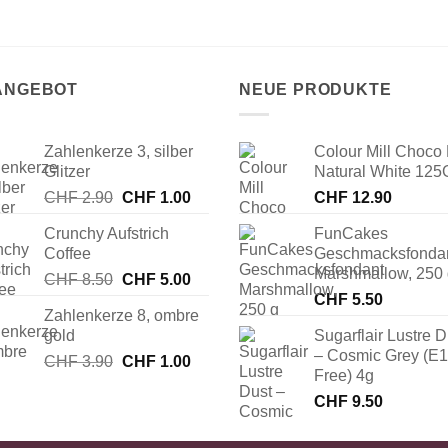
 ANGEBOT
NEUE PRODUKTE
Zahlenkerze 3, silber
Colour Mill Choco 
Glitzer
Natural White 125
Ursprünglicher
Aktueller
CHF
2.90
CHF
1.00
CHF
12.90
Preis
Preis
Crunchy Aufstrich
FunCakes
war:
ist:
Coffee
Geschmacksfonda
CHF 2.90
CHF 1.00.
Marshmallow, 250
Ursprünglicher
Aktueller
CHF
8.50
CHF
5.00
Preis
Preis
CHF
5.50
Zahlenkerze 8, ombre
war:
ist:
gold
Sugarflair Lustre D
CHF 8.50
CHF 5.00.
– Cosmic Grey (E
Ursprünglicher
Aktueller
CHF
3.90
CHF
1.00
Free) 4g
Preis
Preis
CHF
9.50
war:
ist:
CHF 3.90
CHF 1.00.