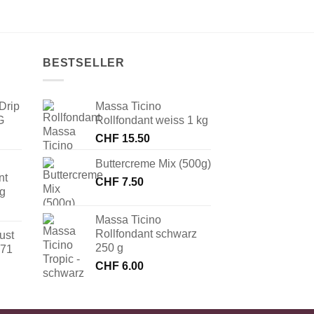
BESTSELLER
Drip
Massa Ticino
G
Rollfondant weiss 1 kg
CHF
15.50
Buttercreme Mix (500g)
nt
CHF
7.50
 g
Massa Ticino
Rollfondant schwarz
ust
250 g
171
CHF
6.00