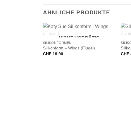
ÄHNLICHE PRODUKTE
+
+
NICHT VORRÄTIG
SILIKONFORMEN
SILI
Silikonform – Wings (Flügel)
Silik
CHF
19.90
CHF
VORRÄTIG
hstaben A-Z