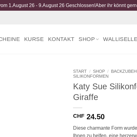
om 1.August 26 - 9.August 26 Geschlossen!Aber ihr könnt gerne
CHEINE
KURSE
KONTAKT
SHOP
WALLISELL
START
/
SHOP
/
BACKZUBE
SILIKONFORMEN
Katy Sue Silikon
Giraffe
24.50
CHF
Diese charmante Form wurde 
Ihnen zu helfen, eine herzer