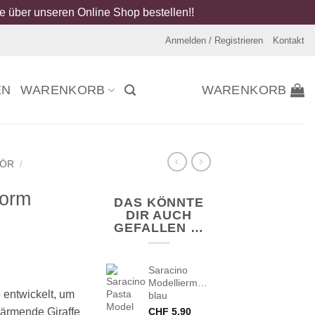
 über unseren Online Shop bestellen!!
Anmelden / Registrieren
Kontakt
EN
WARENKORB
WARENKORB
HÖR
/
form
DAS KÖNNTE
DIR AUCH
GEFALLEN …
Saracino
Modelliermasse
entwickelt, um
blau
wärmende Giraffe
CHF
5.90