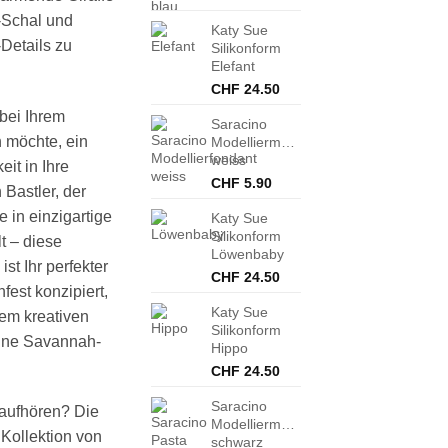
-Schal und
Katy Sue
Details zu
Silikonform
Elefant
CHF
24.50
 bei Ihrem
Saracino
 möchte, ein
Modelliermasse
weiss
it in Ihre
CHF
5.90
 Bastler, der
 in einzigartige
Katy Sue
Silikonform
t – diese
Löwenbaby
ist Ihr perfekter
CHF
24.50
fest konzipiert,
Katy Sue
em kreativen
Silikonform
eine Savannah-
Hippo
CHF
24.50
Saracino
 aufhören? Die
Modelliermasse
n Kollektion von
schwarz