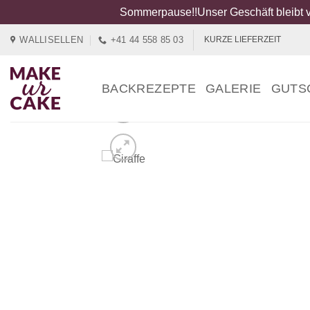
Sommerpause!!Unser Geschäft bleibt v
Zum
WALLISELLEN
+41 44 558 85 03
KURZE LIEFERZEIT
Inhalt
springen
BACKREZEPTE
GALERIE
GUTS