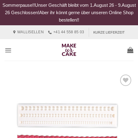
Sommerpause!!Unser Geschäft bleibt vom 1.August 26 - 9.August
26 Geschlossen!Aber ihr könnt gerne über unseren Online Shop
bestellen!!
Zum
WALLISELLEN
+41 44 558 85 03
KURZE LIEFERZEIT
Inhalt
springen