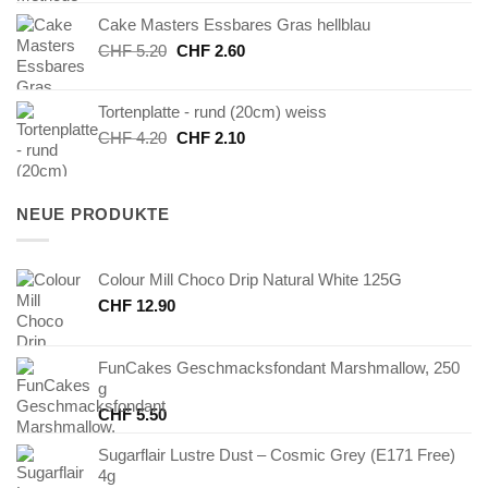
war:
ist:
Cake Masters Essbares Gras hellblau
CHF 24.90
CHF 12.45.
Ursprünglicher
Aktueller
CHF
5.20
CHF
2.60
Preis
Preis
war:
ist:
Tortenplatte - rund (20cm) weiss
CHF 5.20
CHF 2.60.
Ursprünglicher
Aktueller
CHF
4.20
CHF
2.10
Preis
Preis
war:
ist:
CHF 4.20
CHF 2.10.
NEUE PRODUKTE
Colour Mill Choco Drip Natural White 125G
CHF
12.90
FunCakes Geschmacksfondant Marshmallow, 250
g
CHF
5.50
Sugarflair Lustre Dust – Cosmic Grey (E171 Free)
4g