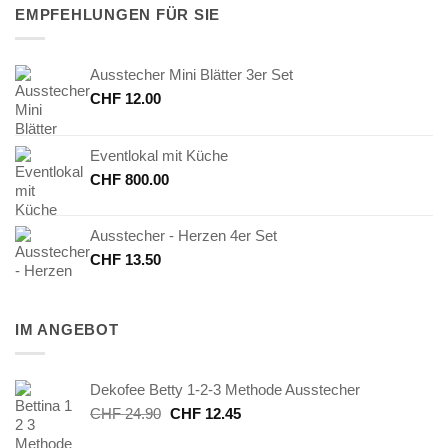
EMPFEHLUNGEN FÜR SIE
Ausstecher Mini Blätter 3er Set
CHF
12.00
Eventlokal mit Küche
CHF
800.00
Ausstecher - Herzen 4er Set
CHF
13.50
IM ANGEBOT
Dekofee Betty 1-2-3 Methode Ausstecher
Ursprünglicher
Aktueller
CHF
24.90
CHF
12.45
Preis
Preis