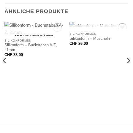
ÄHNLICHE PRODUKTE
NICHT VORRÄTIG
SILIKONFORMEN
NICHT VORRÄTIG
Silikonform – Muscheln
SILIKONFORMEN
CHF
26.00
Silikonform – Buchstaben A-Z,
21mm
CHF
33.00