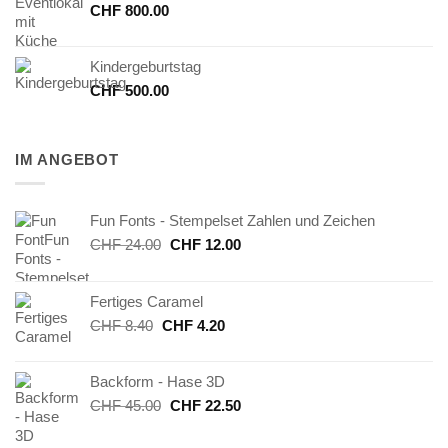
CHF
800.00
Kindergeburtstag
CHF
500.00
IM ANGEBOT
Fun Fonts - Stempelset Zahlen und Zeichen
Ursprünglicher
Aktueller
CHF
24.00
CHF
12.00
Preis
Preis
war:
ist:
Fertiges Caramel
CHF 24.00
CHF 12.00.
Ursprünglicher
Aktueller
CHF
8.40
CHF
4.20
Preis
Preis
war:
ist:
Backform - Hase 3D
CHF 8.40
CHF 4.20.
Ursprünglicher
Aktueller
CHF
45.00
CHF
22.50
Preis
Preis
war:
ist: