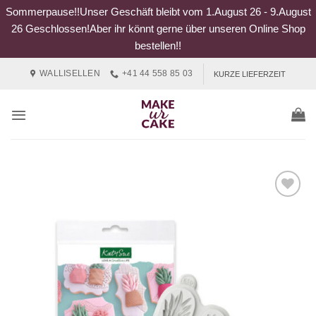
Sommerpause!!Unser Geschäft bleibt vom 1.August 26 - 9.August
26 Geschlossen!Aber ihr könnt gerne über unseren Online Shop
bestellen!!
Zum
WALLISELLEN
+41 44 558 85 03
KURZE LIEFERZEIT
Inhalt
springen