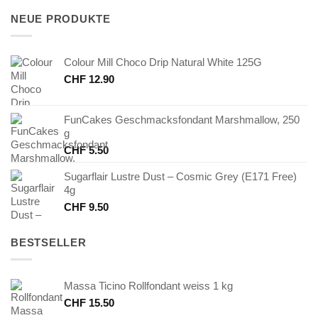
CHF 45.00
CHF 22.50.
NEUE PRODUKTE
Colour Mill Choco Drip Natural White 125G
CHF
12.90
FunCakes Geschmacksfondant Marshmallow, 250
g
CHF
5.50
Sugarflair Lustre Dust – Cosmic Grey (E171 Free)
4g
CHF
9.50
BESTSELLER
Massa Ticino Rollfondant weiss 1 kg
CHF
15.50