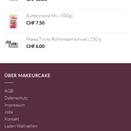
Buttercreme Mix (500g)
CHF
7.50
Massa Ticino Rollfondant schwarz 250 g
CHF
6.00
ÜBER MAKEURCAKE
AGB
Datenschutz
Impressum
Jobs
Kontakt
Laden Wallisellen