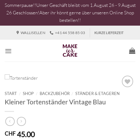
Sommerpause!!Unser Geschäft bleibt vom 1.August 26 - 9.August
26 Geschlossen!Aber ihr könnt gerne über unseren Online Shop
bestellen!!
Zum
WALLISELLEN
+41 44 558 85 03
KURZE LIEFERZEIT
Inhalt
springen
START
/
SHOP
/
BACKZUBEHÖR
/
STÄNDER & ETAGEREN
Kleiner Tortenständer Vintage Blau
45.00
CHF