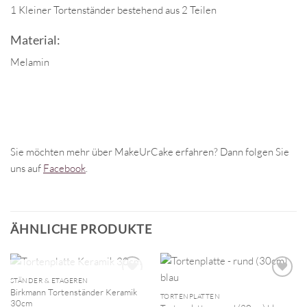
1 Kleiner Tortenständer bestehend aus 2 Teilen
Material:
Melamin
Sie möchten mehr über MakeUrCake erfahren? Dann folgen Sie
uns auf
Facebook
.
ÄHNLICHE PRODUKTE
NICHT VORRÄTIG
STÄNDER & ETAGEREN
Birkmann Tortenständer Keramik
TORTENPLATTEN
30cm