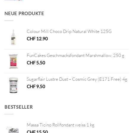
war:
ist:
CHF 45.00
CHF 22.50.
NEUE PRODUKTE
Colour Mill Choco Drip Natural White 125G
CHF
12.90
FunCakes Geschmacksfondant Marshmallow, 250 g
CHF
5.50
Sugarflair Lustre Dust – Cosmic Grey (E171 Free) 4g
CHF
9.50
BESTSELLER
Massa Ticino Rollfondant weiss 1 kg
CHF
15.50