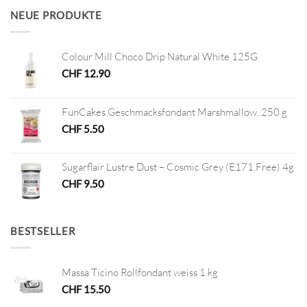
CHF 12.80
CHF 6.40.
NEUE PRODUKTE
Colour Mill Choco Drip Natural White 125G
CHF
12.90
FunCakes Geschmacksfondant Marshmallow, 250 g
CHF
5.50
Sugarflair Lustre Dust – Cosmic Grey (E171 Free) 4g
CHF
9.50
BESTSELLER
Massa Ticino Rollfondant weiss 1 kg
CHF
15.50