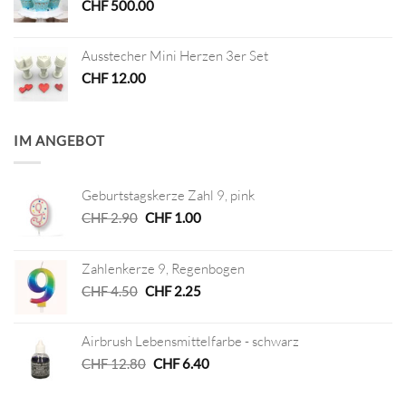
CHF
500.00
Ausstecher Mini Herzen 3er Set
CHF
12.00
IM ANGEBOT
Geburtstagskerze Zahl 9, pink
Ursprünglicher
Aktueller
CHF
2.90
CHF
1.00
Preis
Preis
war:
ist:
Zahlenkerze 9, Regenbogen
CHF 2.90
CHF 1.00.
Ursprünglicher
Aktueller
CHF
4.50
CHF
2.25
Preis
Preis
war:
ist:
Airbrush Lebensmittelfarbe - schwarz
CHF 4.50
CHF 2.25.
Ursprünglicher
Aktueller
CHF
12.80
CHF
6.40
Preis
Preis
war:
ist: