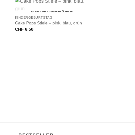
+
NICHT VORRÄTIG
d
KINDERGEBURTSTAG
Cake Pops Stiele – pink, blau, grün
CHF
6.50