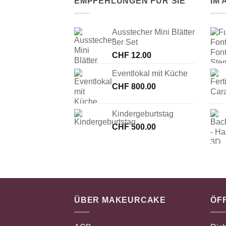
EMPFEHLUNGEN FÜR SIE
IM
Ausstecher Mini Blätter
3er Set
CHF
12.00
Eventlokal mit Küche
CHF
800.00
Kindergeburtstag
CHF
500.00
ÜBER MAKEURCAKE
ÖF