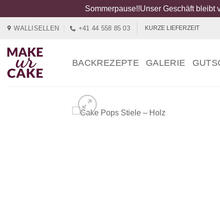
Sommerpause!!Unser Geschäft bleibt v
Zum
WALLISELLEN
+41 44 558 85 03
KURZE LIEFERZEIT
Inhalt
springen
BACKREZEPTE
GALERIE
GUTS