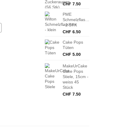
CHF
7.50
PME
Schmelzflaschen
- 2 STK
CHF
6.50
Cake Pops
Tüten
CHF
5.00
MakeUrCake
Cake Pops
Stiele, 15cm -
weiss 45
Stück
CHF
7.50