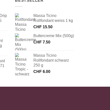
BESTSELLER
Drip
Massa Ticino
G
Rollfondant weiss 1 kg
CHF
15.50
Buttercreme Mix (500g)
nt
CHF
7.50
 g
Massa Ticino
Rollfondant schwarz
ust
250 g
171
CHF
6.00