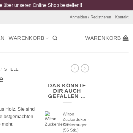
 über unseren Online Shop bestellen!!
Anmelden / Registrieren
Kontakt
EN
WARENKORB
WARENKORB
/
STIELE
e
DAS KÖNNTE
DIR AUCH
GEFALLEN …
us Holz. Sie sind
Wilton
 selbstgemachten
Zuckerdekor -
s mehr.
Zuckeraugen
(56 Stk.)