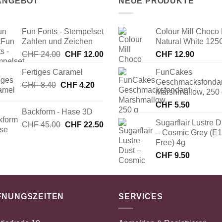
 ANGEBOT
NEUE PRODUKTE
Fun Fonts - Stempelset
Colour Mill Choco 
Zahlen und Zeichen
Natural White 125
Ursprünglicher
Aktueller
CHF
24.00
CHF
12.00
CHF
12.90
Preis
Preis
Fertiges Caramel
FunCakes
war:
ist:
Geschmacksfonda
Ursprünglicher
Aktueller
CHF
8.40
CHF
CHF 24.00
4.20
CHF 12.00.
Marshmallow, 250
Preis
Preis
CHF
5.50
war:
ist:
Backform - Hase 3D
CHF 8.40
CHF 4.20.
Sugarflair Lustre D
Ursprünglicher
Aktueller
CHF
45.00
CHF
22.50
– Cosmic Grey (E
Preis
Preis
Free) 4g
war:
ist:
CHF 45.00
CHF 22.50.
CHF
9.50
FNUNGSZEITEN
SERVICES