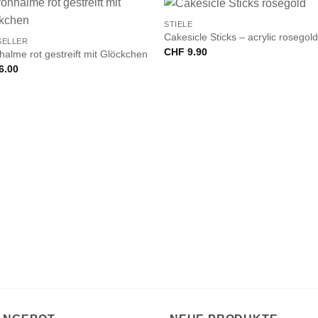
STIELE
Cakesicle Sticks – acrylic rosegol
SELLER
CHF
9.90
halme rot gestreift mit Glöckchen
6.00