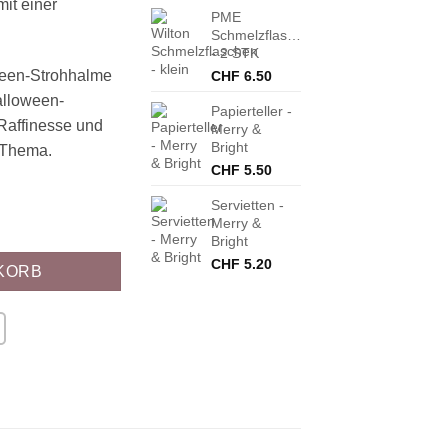
mit einer
PME
Schmelzflaschen
- 2 STK
een-Strohhalme
CHF
6.50
alloween-
Papierteller -
Raffinesse und
Merry &
Bright
-Thema.
CHF
5.50
Servietten -
ermaus Menge
Merry &
Bright
CHF
5.20
KORB