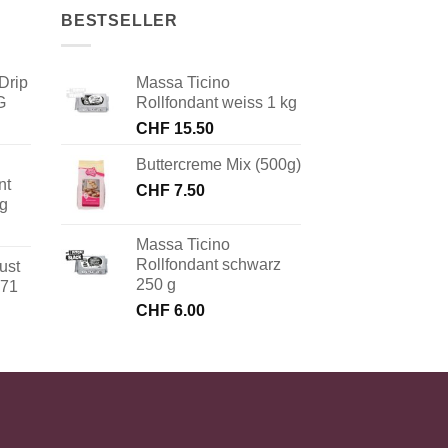
BESTSELLER
Drip
Massa Ticino
G
Rollfondant weiss 1 kg
CHF
15.50
Buttercreme Mix (500g)
nt
CHF
7.50
 g
Massa Ticino
Rollfondant schwarz
ust
250 g
171
CHF
6.00