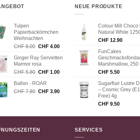
 ANGEBOT
NEUE PRODUKTE
Tulpen
Colour Mill Choco 
Papierbackörmchen
Natural White 125
Weihnachten
CHF
12.90
Ursprünglicher
Aktueller
CHF
8.00
CHF
4.00
FunCakes
Preis
Preis
Ginger Ray Servietten
Geschmacksfonda
war:
ist:
Marmor rosa
Marshmallow, 250
CHF 8.00
CHF 4.00.
Ursprünglicher
Aktueller
CHF
5.80
CHF
1.00
CHF
5.50
Preis
Preis
Ballon - ROAR
Sugarflair Lustre D
war:
ist:
– Cosmic Grey (E
Ursprünglicher
Aktueller
CHF
7.80
CHF 5.80
CHF
3.90
CHF 1.00.
Free) 4g
Preis
Preis
CHF
9.50
war:
ist:
CHF 7.80
CHF 3.90.
FNUNGSZEITEN
SERVICES