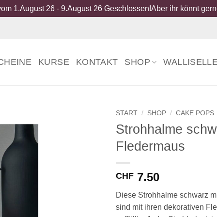
om 1.August 26 - 9.August 26 Geschlossen!Aber ihr könnt gerne
CHEINE
KURSE
KONTAKT
SHOP
WALLISELL
START
/
SHOP
/
CAKE POPS
Strohhalme schw
Fledermaus
7.50
CHF
Diese Strohhalme schwarz m
sind mit ihren dekorativen F