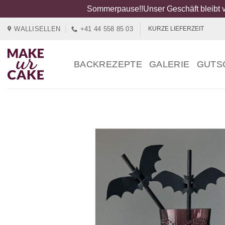
Sommerpause!!Unser Geschäft bleibt v
Zum
WALLISELLEN
+41 44 558 85 03
KURZE LIEFERZEIT
Inhalt
springen
BACKREZEPTE
GALERIE
GUTS