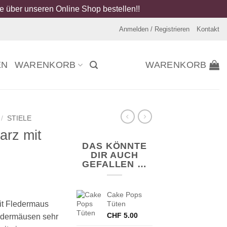
 über unseren Online Shop bestellen!!
Anmelden / Registrieren
Kontakt
EN
WARENKORB
WARENKORB
/
STIELE
arz mit
DAS KÖNNTE
DIR AUCH
GEFALLEN …
Cake Pops
it Fledermaus
Tüten
CHF
5.00
ledermäusen sehr