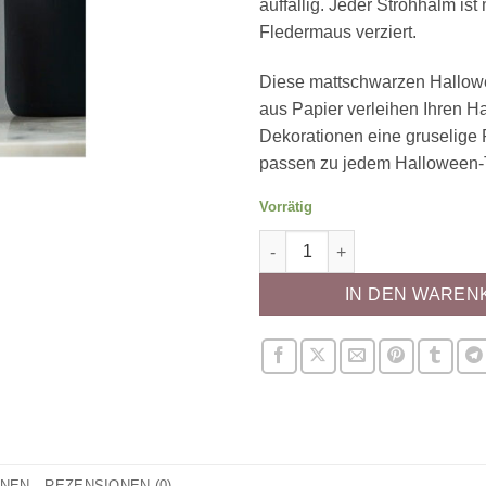
auffällig. Jeder Strohhalm ist 
Fledermaus verziert.
Diese mattschwarzen Hallow
aus Papier verleihen Ihren H
Dekorationen eine gruselige 
passen zu jedem Halloween
Vorrätig
Strohhalme schwarz mit Fled
IN DEN WAREN
ONEN
REZENSIONEN (0)