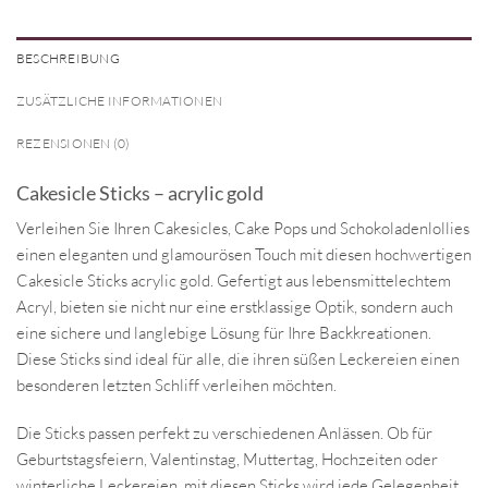
BESCHREIBUNG
ZUSÄTZLICHE INFORMATIONEN
REZENSIONEN (0)
Cakesicle Sticks – acrylic gold
Verleihen Sie Ihren Cakesicles, Cake Pops und Schokoladenlollies
einen eleganten und glamourösen Touch mit diesen hochwertigen
Cakesicle Sticks acrylic gold. Gefertigt aus lebensmittelechtem
Acryl, bieten sie nicht nur eine erstklassige Optik, sondern auch
eine sichere und langlebige Lösung für Ihre Backkreationen.
Diese Sticks sind ideal für alle, die ihren süßen Leckereien einen
besonderen letzten Schliff verleihen möchten.
Die Sticks passen perfekt zu verschiedenen Anlässen. Ob für
Geburtstagsfeiern, Valentinstag, Muttertag, Hochzeiten oder
winterliche Leckereien, mit diesen Sticks wird jede Gelegenheit