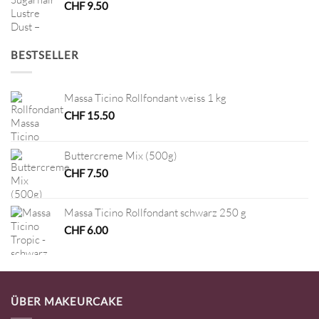
CHF
9.50
BESTSELLER
Massa Ticino Rollfondant weiss 1 kg
CHF
15.50
Buttercreme Mix (500g)
CHF
7.50
Massa Ticino Rollfondant schwarz 250 g
CHF
6.00
ÜBER MAKEURCAKE