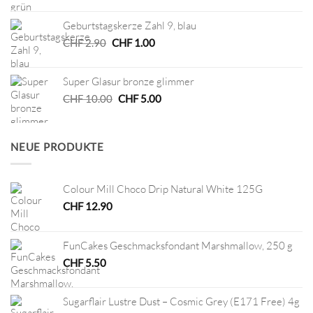
war:
ist:
Geburtstagskerze Zahl 9, blau
CHF 2.90
CHF 1.00.
Ursprünglicher
Aktueller
CHF
2.90
CHF
1.00
Preis
Preis
war:
ist:
Super Glasur bronze glimmer
CHF 2.90
CHF 1.00.
Ursprünglicher
Aktueller
CHF
10.00
CHF
5.00
Preis
Preis
war:
ist:
CHF 10.00
CHF 5.00.
NEUE PRODUKTE
Colour Mill Choco Drip Natural White 125G
CHF
12.90
FunCakes Geschmacksfondant Marshmallow, 250 g
CHF
5.50
Sugarflair Lustre Dust – Cosmic Grey (E171 Free) 4g