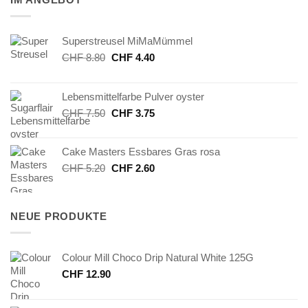
Superstreusel MiMaMümmel
Ursprünglicher
Aktueller
CHF
8.80
CHF
4.40
Preis
Preis
war:
ist:
Lebensmittelfarbe Pulver oyster
CHF 8.80
CHF 4.40.
Ursprünglicher
Aktueller
CHF
7.50
CHF
3.75
Preis
Preis
war:
ist:
Cake Masters Essbares Gras rosa
CHF 7.50
CHF 3.75.
Ursprünglicher
Aktueller
CHF
5.20
CHF
2.60
Preis
Preis
war:
ist:
CHF 5.20
CHF 2.60.
NEUE PRODUKTE
Colour Mill Choco Drip Natural White 125G
CHF
12.90