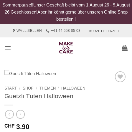
Sommerpause!!Unser Geschäft bleibt vom 1.August 26 - 9.August
26 Geschlossen!Aber ihr könnt gerne über unseren Online Shop
bestellen!!
Zum
WALLISELLEN
+41 44 558 85 03
KURZE LIEFERZEIT
Inhalt
springen
START
/
SHOP
/
THEMEN
/
HALLOWEEN
Guetzli Tüten Halloween
3.90
CHF